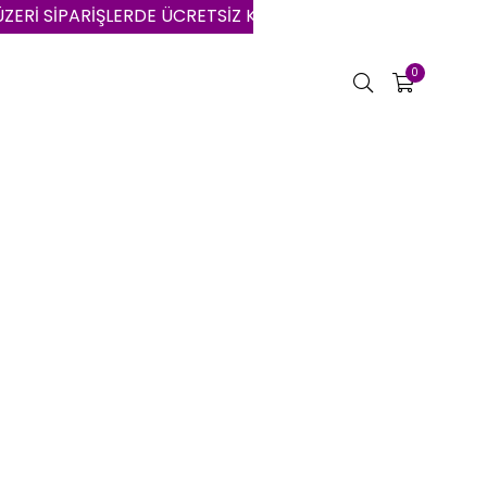
Rİ SİPARİŞLERDE ÜCRETSİZ KARGO | VADE FARKSIZ 3 AYA 
0