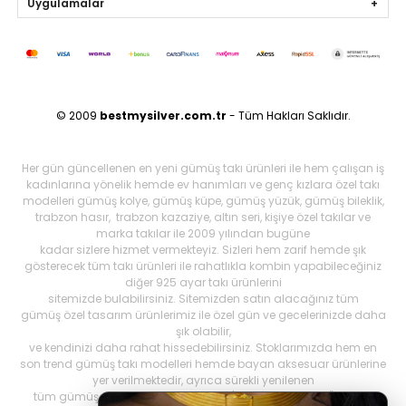
Uygulamalar
© 2009
bestmysilver.com.tr
- Tüm Hakları Saklıdır.
Her gün güncellenen en yeni gümüş takı ürünleri ile hem çalışan iş
kadınlarına yönelik hemde ev hanımları ve genç kızlara özel takı
modelleri gümüş kolye, gümüş küpe, gümüş yüzük, gümüş bileklik,
trabzon hasır, trabzon kazaziye, altın seri, kişiye özel takılar ve
marka takılar ile 2009 yılından bugüne
kadar sizlere hizmet vermekteyiz. Sizleri hem zarif hemde şık
gösterecek tüm takı ürünleri ile rahatlıkla kombin yapabileceğiniz
diğer 925 ayar takı ürünlerini
sitemizde bulabilirsiniz. Sitemizden satın alacağınız tüm
gümüş özel tasarım ürünlerimiz ile özel gün ve gecelerinizde daha
şık olabilir,
ve kendinizi daha rahat hissedebilirsiniz. Stoklarımızda hem en
son trend gümüş takı modelleri hemde bayan aksesuar ürünlerine
yer verilmektedir, ayrıca sürekli yenilenen
tüm gümüş ürünlerini Best My Silrver'da bulabilirsiniz. Öncelikli