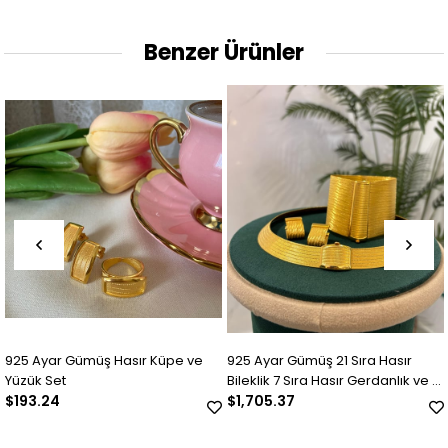
Benzer Ürünler
925 Ayar Gümüş Hasır Küpe ve
925 Ayar Gümüş 21 Sıra Hasır
Yüzük Set
Bileklik 7 Sıra Hasır Gerdanlık ve 7
$193.24
Sıra Katlamalı Küpe Set
$1,705.37