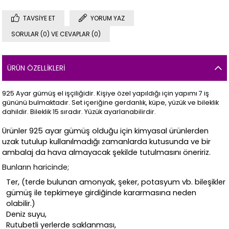
TAVSIYE ET
YORUM YAZ
SORULAR (0) VE CEVAPLAR (0)
ÜRÜN ÖZELLIKLERI
925 Ayar gümüş el işçiliğidir. Kişiye özel yapıldığı için yapımı 7 iş
gününü bulmaktadır. Set içeriğine gerdanlık, küpe, yüzük ve bileklik
dahildir. Bileklik 15 sıradır. Yüzük ayarlanabilirdir.
Ürünler 925 ayar gümüş olduğu için kimyasal ürünlerden
uzak tutulup kullanılmadığı zamanlarda kutusunda ve bir
ambalaj da hava almayacak şekilde tutulmasını öneririz.
Bunların haricinde;
Ter, (terde bulunan amonyak, şeker, potasyum vb. bileşikler
gümüş ile tepkimeye girdiğinde kararmasına neden
olabilir.)
Deniz suyu,
Rutubetli yerlerde saklanması,