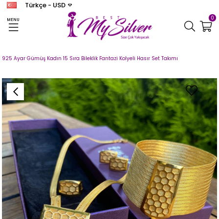
Türkçe - USD
0
MENU
Anasayfa
TRABZON HASIR
TRABZON HASIR SET
925 Ayar Gümüş Kadın 15 Sıra Bileklik Fantazi Kolyeli Hasır Set Takımı