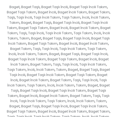
Baget
Baget Taşlı
Baget Taşlı İncili
Baget Taşlı İncili Takım
,
,
,
,
Baget Taşlı Takım
Baget İncili
Baget İncili Takım
Baget Takım
,
,
,
,
Taşlı
Taşlı İncili
Taşlı İncili Takım
Taşlı Takım
İncili
İncili Takım
,
,
,
,
,
,
Takım
Baget
Baget Taşlı
Baget Taşlı İncili
Baget Taşlı İncili
,
,
,
,
Takım
Baget Taşlı Takım
Baget İncili
Baget İncili Takım
Baget
,
,
,
,
Takım
Taşlı
Taşlı İncili
Taşlı İncili Takım
Taşlı Takım
İncili
İncili
,
,
,
,
,
,
Takım
Takım
Baget
Baget Taşlı
Baget Taşlı İncili
Baget Taşlı
,
,
,
,
,
İncili Takım
Baget Taşlı Takım
Baget İncili
Baget İncili Takım
,
,
,
,
Baget Takım
Taşlı
Taşlı İncili
Taşlı İncili Takım
Taşlı Takım
,
,
,
,
,
İncili
İncili Takım
Takım
Baget
Baget Taşlı
Baget Taşlı İncili
,
,
,
,
,
,
Baget Taşlı İncili Takım
Baget Taşlı Takım
Baget İncili
Baget
,
,
,
İncili Takım
Baget Takım
Taşlı
Taşlı İncili
Taşlı İncili Takım
,
,
,
,
,
Taşlı Takım
İncili
İncili Takım
Takım
Baget
Baget Taşlı
Baget
,
,
,
,
,
,
Taşlı İncili
Baget Taşlı İncili Takım
Baget Taşlı Takım
Baget
,
,
,
İncili
Baget İncili Takım
Baget Takım
Taşlı
Taşlı İncili
Taşlı
,
,
,
,
,
İncili Takım
Taşlı Takım
İncili
İncili Takım
Takım
Baget
Baget
,
,
,
,
,
,
Taşlı
Baget Taşlı İncili
Baget Taşlı İncili Takım
Baget Taşlı
,
,
,
Takım
Baget İncili
Baget İncili Takım
Baget Takım
Taşlı
Taşlı
,
,
,
,
,
İncili
Taşlı İncili Takım
Taşlı Takım
İncili
İncili Takım
Takım
,
,
,
,
,
,
Baget
Baget Taşlı
Baget Taşlı İncili
Baget Taşlı İncili Takım
,
,
,
,
Baget Taşlı Takım
Baget İncili
Baget İncili Takım
Baget Takım
,
,
,
,
Taşlı
Taşlı İncili
Taşlı İncili Takım
Taşlı Takım
İncili
İncili Takım
,
,
,
,
,
,