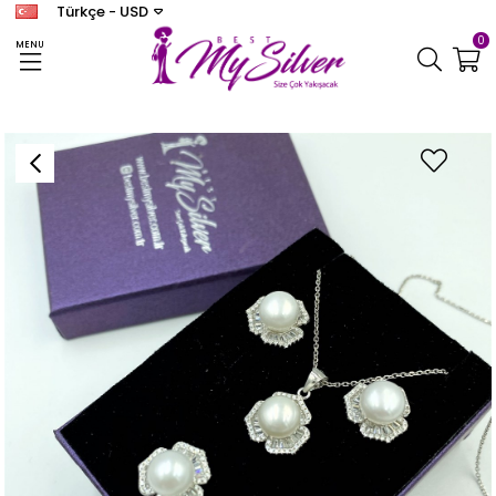
Türkçe - USD
0
MENU
Anasayfa
KADIN SET
Baget Taşlı İncili Takım