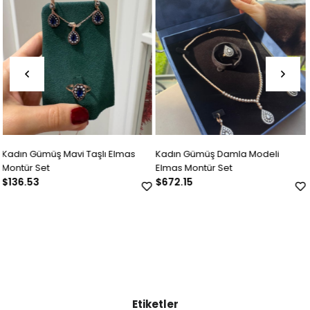
as
Kadın Gümüş Damla Modeli
Kadın Gümüş Çiçek Motifli El
Elmas Montür Set
Montür Set
$672.15
$172.24
Etiketler