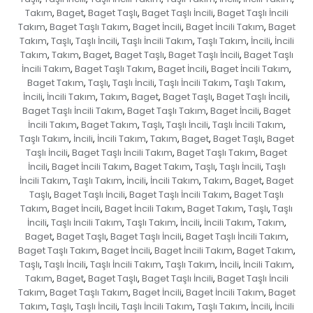
Takım
Baget
Baget Taşlı
Baget Taşlı İncili
Baget Taşlı İncili
,
,
,
,
Takım
Baget Taşlı Takım
Baget İncili
Baget İncili Takım
Baget
,
,
,
,
Takım
Taşlı
Taşlı İncili
Taşlı İncili Takım
Taşlı Takım
İncili
İncili
,
,
,
,
,
,
Takım
Takım
Baget
Baget Taşlı
Baget Taşlı İncili
Baget Taşlı
,
,
,
,
,
İncili Takım
Baget Taşlı Takım
Baget İncili
Baget İncili Takım
,
,
,
,
Baget Takım
Taşlı
Taşlı İncili
Taşlı İncili Takım
Taşlı Takım
,
,
,
,
,
İncili
İncili Takım
Takım
Baget
Baget Taşlı
Baget Taşlı İncili
,
,
,
,
,
,
Baget Taşlı İncili Takım
Baget Taşlı Takım
Baget İncili
Baget
,
,
,
İncili Takım
Baget Takım
Taşlı
Taşlı İncili
Taşlı İncili Takım
,
,
,
,
,
Taşlı Takım
İncili
İncili Takım
Takım
Baget
Baget Taşlı
Baget
,
,
,
,
,
,
Taşlı İncili
Baget Taşlı İncili Takım
Baget Taşlı Takım
Baget
,
,
,
İncili
Baget İncili Takım
Baget Takım
Taşlı
Taşlı İncili
Taşlı
,
,
,
,
,
İncili Takım
Taşlı Takım
İncili
İncili Takım
Takım
Baget
Baget
,
,
,
,
,
,
Taşlı
Baget Taşlı İncili
Baget Taşlı İncili Takım
Baget Taşlı
,
,
,
Takım
Baget İncili
Baget İncili Takım
Baget Takım
Taşlı
Taşlı
,
,
,
,
,
İncili
Taşlı İncili Takım
Taşlı Takım
İncili
İncili Takım
Takım
,
,
,
,
,
,
Baget
Baget Taşlı
Baget Taşlı İncili
Baget Taşlı İncili Takım
,
,
,
,
Baget Taşlı Takım
Baget İncili
Baget İncili Takım
Baget Takım
,
,
,
,
Taşlı
Taşlı İncili
Taşlı İncili Takım
Taşlı Takım
İncili
İncili Takım
,
,
,
,
,
,
Takım
Baget
Baget Taşlı
Baget Taşlı İncili
Baget Taşlı İncili
,
,
,
,
Takım
Baget Taşlı Takım
Baget İncili
Baget İncili Takım
Baget
,
,
,
,
Takım
Taşlı
Taşlı İncili
Taşlı İncili Takım
Taşlı Takım
İncili
İncili
,
,
,
,
,
,