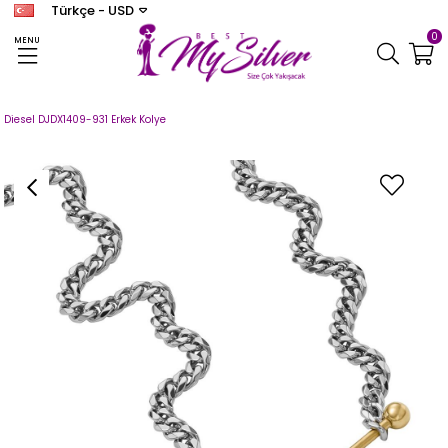
Türkçe - USD
0
MENU
Anasayfa
MARKA TAKILAR
DİESEL
Diesel Erkek Kolye
Diesel DJDX1409-931 Erkek Kolye