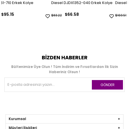
Diesel DJDX1352-040 Erkek Kolye
Diesel DJDX1487-060 Erkek K
$66.58
$135.59
$83.22
$169.51
BIZDEN HABERLER
Bültenimize Üye Olun ! Tüm İndirim ve Fırsatlardan İlk Sizin
Haberiniz Olsun !
GÖNDER
Kurumsal
Müşteri İlişkileri