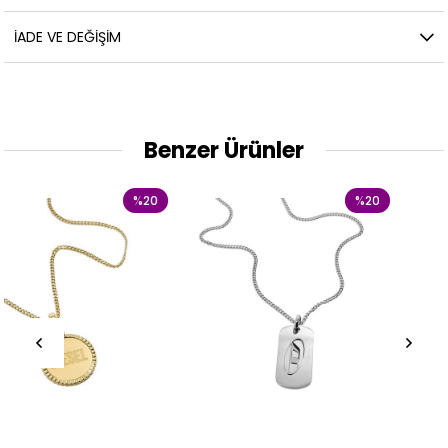
İADE VE DEĞIŞIM
Benzer Ürünler
%20
%20
%