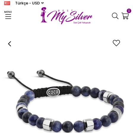
Türkçe - USD
0
MENU
Anasayfa
ERKEK
Coco Bracelet
Doğal Taş Bileklik Sodalit – Gümüş