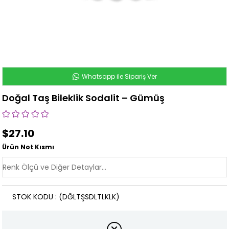
Whatsapp ile Sipariş Ver
Doğal Taş Bileklik Sodalit – Gümüş
$27.10
Ürün Not Kısmı
STOK KODU
(DĞLTŞSDLTLKLK)