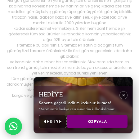
Her gün güncellenen en yeni gümüş takı ürünleri ile hem çalışan iş
kadınlarına yönelik hemde ev hanımları ve genç kızlara özel takı
modelleri gümüş kolye, gümüş küpe, gümüş yüzük, gümüş bileklik,
trabzon hasır, trabzon kazaziye, altın seri, kişiye özel takılar ve
marka takılar ile 2009 yılından bugüne
kadar sizlere hizmet vermekteyiz. Sizleri hem zarif hemde şık
gösterecek tüm takı ürünleri ile rahatlıkla kombin yapabileceğiniz
diğer 925 ayar takı ürünlerini
sitemizde bulabilirsiniz. Sitemizden satın alacağınız tüm
gümüş özel tasarım ürünlerimiz ile özel gün ve gecelerinizde daha
şık olabilir,
ve kendinizi daha rahat hissedebilirsiniz. Stoklarımızda hem en
son trend gümüş takı modelleri hemde bayan aksesuar ürünlerine
yer verilmektedir, ayrıca sürekli yenilenen
tüm gümüş ürünlerini Best My Silrver'da bulabilirsiniz. Öncelikli
olarak müşteri memnuniyetini ön planda tutan
bestmysilver.com.tr
,
sizlere daha iyi hizmet sunabilmek adına hızlı
HEDİYE
×
kargo ve güvenilir alışverişi birinci öncelik olarak görmektedir.
Sepette geçerli indirim kodunuz burada!
*Sepetinizde hediye çeki alanından kullanabilirsiniz.
KOPYALA
HEDIYE