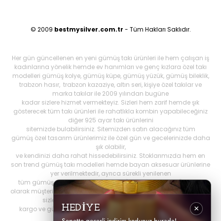
© 2009
bestmysilver.com.tr
- Tüm Hakları Saklıdır.
Her gün güncellenen en yeni gümüş takı ürünleri ile hem çalışan iş
kadınlarına yönelik hemde ev hanımları ve genç kızlara özel takı
modelleri gümüş kolye, gümüş küpe, gümüş yüzük, gümüş bileklik,
trabzon hasır, trabzon kazaziye, altın seri, kişiye özel takılar ve
marka takılar ile 2009 yılından bugüne
kadar sizlere hizmet vermekteyiz. Sizleri hem zarif hemde şık
gösterecek tüm takı ürünleri ile rahatlıkla kombin yapabileceğiniz
diğer 925 ayar takı ürünlerini
sitemizde bulabilirsiniz. Sitemizden satın alacağınız tüm
gümüş özel tasarım ürünlerimiz ile özel gün ve gecelerinizde daha
şık olabilir,
ve kendinizi daha rahat hissedebilirsiniz. Stoklarımızda hem en
son trend gümüş takı modelleri hemde bayan aksesuar ürünlerine
yer verilmektedir, ayrıca sürekli yenilenen
tüm gümüş ürünlerini Best My Silrver'da bulabilirsiniz. Öncelikli
olarak müşteri memnuniyetini ön planda tutan
bestmysilver.com.tr
,
sizlere daha iyi hizmet sunabilmek adına hızlı
HEDİYE
×
kargo ve güvenilir alışverişi birinci öncelik olarak görmektedir.
Sepette geçerli indirim kodunuz burada!