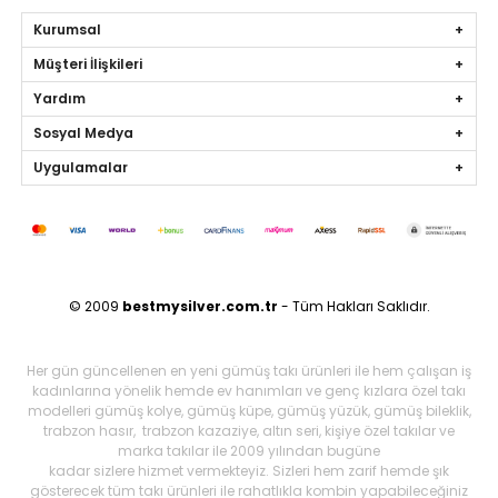
Kurumsal
Müşteri İlişkileri
Yardım
Sosyal Medya
Uygulamalar
© 2009
bestmysilver.com.tr
- Tüm Hakları Saklıdır.
Her gün güncellenen en yeni gümüş takı ürünleri ile hem çalışan iş
kadınlarına yönelik hemde ev hanımları ve genç kızlara özel takı
modelleri gümüş kolye, gümüş küpe, gümüş yüzük, gümüş bileklik,
trabzon hasır, trabzon kazaziye, altın seri, kişiye özel takılar ve
marka takılar ile 2009 yılından bugüne
kadar sizlere hizmet vermekteyiz. Sizleri hem zarif hemde şık
gösterecek tüm takı ürünleri ile rahatlıkla kombin yapabileceğiniz