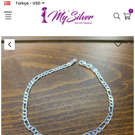
Türkçe - USD
0
MENU
Anasayfa
ERKEK
Erkek Gümüş Figaro Zincir Bileklik