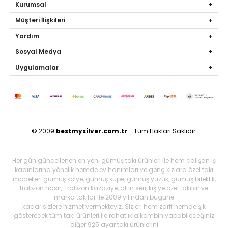
Kurumsal
Müşteri İlişkileri
Yardım
Sosyal Medya
Uygulamalar
© 2009
bestmysilver.com.tr
- Tüm Hakları Saklıdır.
Her gün güncellenen en yeni gümüş takı ürünleri ile hem çalışan iş
kadınlarına yönelik hemde ev hanımları ve genç kızlara özel takı
modelleri gümüş kolye, gümüş küpe, gümüş yüzük, gümüş bileklik,
trabzon hasır, trabzon kazaziye, altın seri, kişiye özel takılar ve
marka takılar ile 2009 yılından bugüne
kadar sizlere hizmet vermekteyiz. Sizleri hem zarif hemde şık
gösterecek tüm takı ürünleri ile rahatlıkla kombin yapabileceğiniz
diğer 925 ayar takı ürünlerini