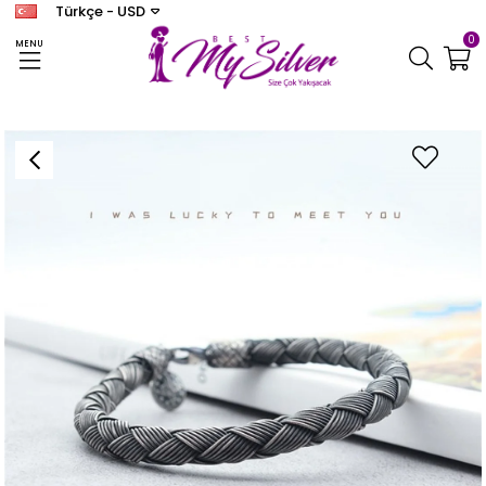
Türkçe - USD
0
MENU
Anasayfa
ERKEK
Erkek Oksitli Özel Tasarım Bileklik