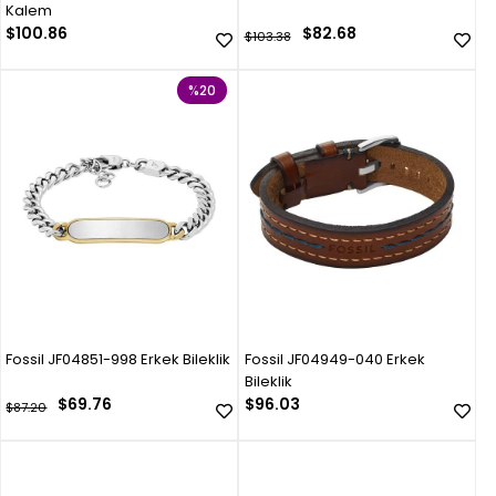
Kalem
$100.86
$82.68
$103.38
%20
Fossil JF04851-998 Erkek Bileklik
Fossil JF04949-040 Erkek
Bileklik
$69.76
$96.03
$87.20