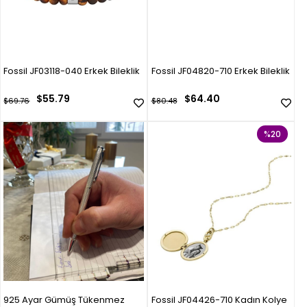
Fossil JF03118-040 Erkek Bileklik
Fossil JF04820-710 Erkek Bileklik
$55.79
$64.40
$69.76
$80.48
%20
925 Ayar Gümüş Tükenmez
Fossil JF04426-710 Kadın Kolye