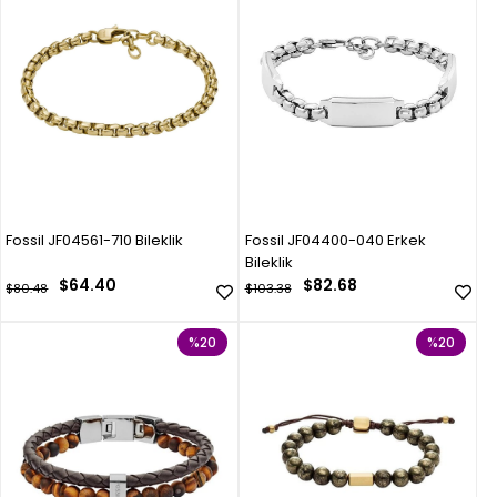
Fossil JF04561-710 Bileklik
Fossil JF04400-040 Erkek
Bileklik
$64.40
$82.68
$80.48
$103.38
%20
%20