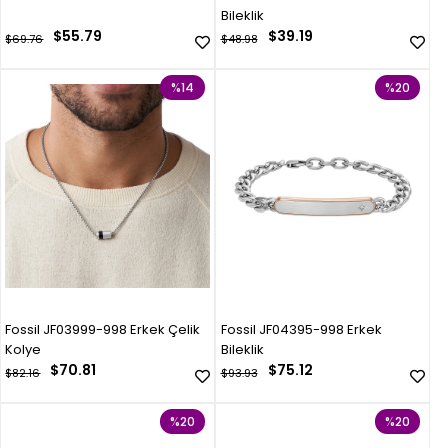
Bileklik
$55.79
$39.19
$69.76
$48.98
%14
%20
Fossil JF03999-998 Erkek Çelik
Fossil JF04395-998 Erkek
Kolye
Bileklik
$70.81
$75.12
$82.16
$93.93
%20
%20