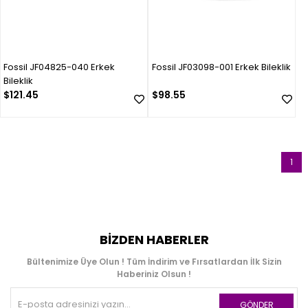
Fossil JF04825-040 Erkek
Fossil JF03098-001 Erkek Bileklik
Bileklik
$121.45
$98.55
1
BIZDEN HABERLER
Bültenimize Üye Olun ! Tüm İndirim ve Fırsatlardan İlk Sizin
Haberiniz Olsun !
GÖNDER