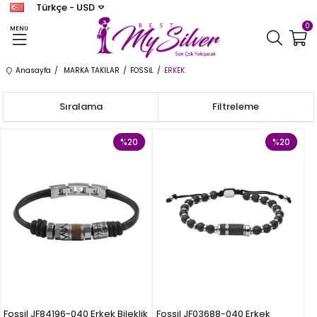
Türkçe - USD
0
MENU
Anasayfa
MARKA TAKILAR
FOSSİL
ERKEK
Sıralama
Filtreleme
%20
%20
Fossil JF84196-040 Erkek Bileklik
Fossil JF03688-040 Erkek