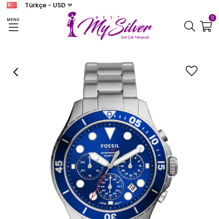
Türkçe - USD
0
MENU
Anasayfa
SAAT
FOSSİL
Fosil Erkek
Fossil FFS5724 Erkek Kol Saati