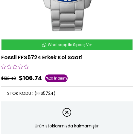
Whatsapp ile Sipariş Ver
Fossil FFS5724 Erkek Kol Saati
$106.74
$133.43
%
20
İndirim
STOK KODU
(FFS5724)
Ürün stoklarımızda kalmamıştır.