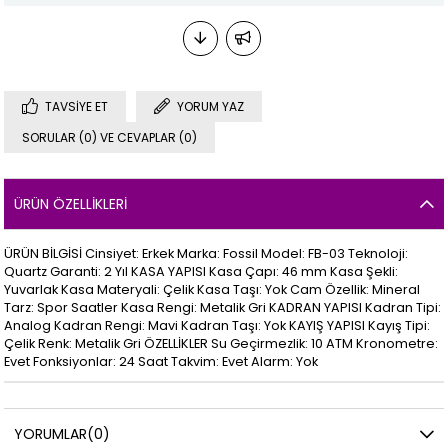
TAVSIYE ET
YORUM YAZ
SORULAR (0) VE CEVAPLAR (0)
ÜRÜN ÖZELLIKLERI
ÜRÜN BİLGİSİ Cinsiyet: Erkek Marka: Fossil Model: FB-03 Teknoloji:
Quartz Garanti: 2 Yıl KASA YAPISI Kasa Çapı: 46 mm Kasa Şekli:
Yuvarlak Kasa Materyali: Çelik Kasa Taşı: Yok Cam Özellik: Mineral
Tarz: Spor Saatler Kasa Rengi: Metalik Gri KADRAN YAPISI Kadran Tipi:
Analog Kadran Rengi: Mavi Kadran Taşı: Yok KAYIŞ YAPISI Kayış Tipi:
Çelik Renk: Metalik Gri ÖZELLİKLER Su Geçirmezlik: 10 ATM Kronometre:
Evet Fonksiyonlar: 24 Saat Takvim: Evet Alarm: Yok
YORUMLAR
(0)