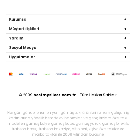
Kurumsal
Müşteri İlişkileri
Yardım
Sosyal Medya
Uygulamalar
© 2009
bestmysilver.com.tr
- Tüm Hakları Saklıdır.
Her gün güncellenen en yeni gümüş takı ürünleri ile hem çalışan iş
kadınlarına yönelik hemde ev hanımları ve genç kızlara özel takı
modelleri gümüş kolye, gümüş küpe, gümüş yüzük, gümüş bileklik,
trabzon hasır, trabzon kazaziye, altın seri, kişiye özel takılar ve
marka takılar ile 2009 yılından bugüne