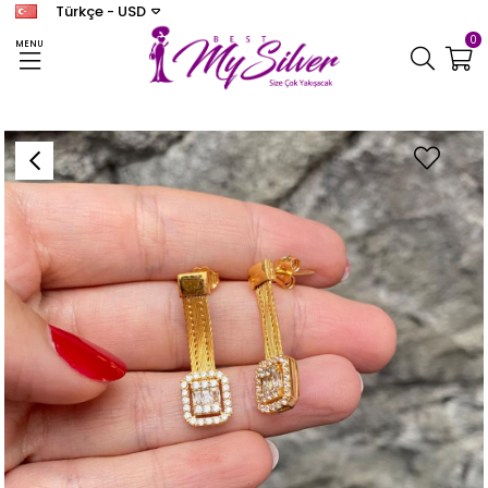
Türkçe - USD
0
MENU
Anasayfa
TRABZON HASIR
Kadın Bagetli Hasır Gümüş Küpe