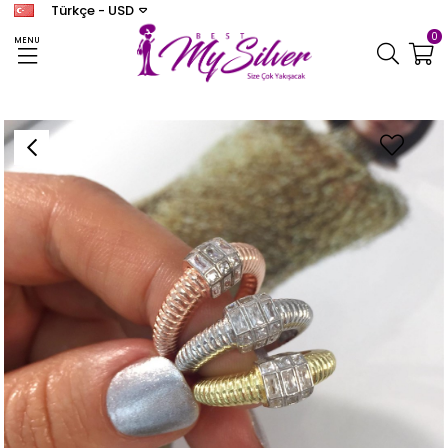
Türkçe - USD
0
MENU
Anasayfa
YÜZÜK
Kadın Bombeli Trend Yüzük