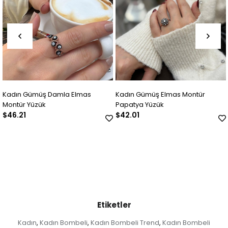
s
Kadın Gümüş Elmas Montür
Kadın Gümüş Elmas Montü
Papatya Yüzük
Yüzük
$42.01
$56.71
Etiketler
Kadın
Kadın Bombeli
Kadın Bombeli Trend
Kadın Bombeli
,
,
,