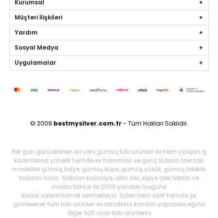
Kurumsal
Müşteri İlişkileri
Yardım
Sosyal Medya
Uygulamalar
© 2009
bestmysilver.com.tr
- Tüm Hakları Saklıdır.
Her gün güncellenen en yeni gümüş takı ürünleri ile hem çalışan iş
kadınlarına yönelik hemde ev hanımları ve genç kızlara özel takı
modelleri gümüş kolye, gümüş küpe, gümüş yüzük, gümüş bileklik,
trabzon hasır, trabzon kazaziye, altın seri, kişiye özel takılar ve
marka takılar ile 2009 yılından bugüne
kadar sizlere hizmet vermekteyiz. Sizleri hem zarif hemde şık
gösterecek tüm takı ürünleri ile rahatlıkla kombin yapabileceğiniz
diğer 925 ayar takı ürünlerini