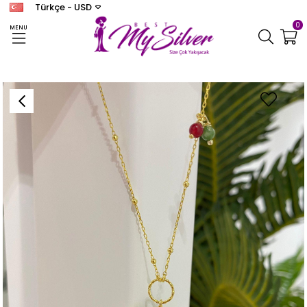
Türkçe - USD
0
MENU
Anasayfa
KOLYE
Kadın Gümüş Agat Taşlı Tasarım Kolye