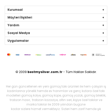
Kurumsal
Müşteri İlişkileri
Yardım
Sosyal Medya
Uygulamalar
© 2009
bestmysilver.com.tr
- Tüm Hakları Saklıdır.
Her gün güncellenen en yeni gümüş takı ürünleri ile hem çalışan iş
kadınlarına yönelik hemde ev hanımları ve genç kızlara özel takı
modelleri gümüş kolye, gümüş küpe, gümüş yüzük, gümüş bileklik,
trabzon hasır, trabzon kazaziye, altın seri, kişiye özel takılar ve
marka takılar ile 2009 yılından bugüne
kadar sizlere hizmet vermekteyiz. Sizleri hem zarif hemde şık