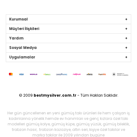
Kurumsal
Müşteri İlişkileri
Yardım
Sosyal Medya
Uygulamalar
© 2009
bestmysilver.com.tr
- Tüm Hakları Saklıdır.
Her gün güncellenen en yeni gümüş takı ürünleri ile hem çalışan iş
kadınlarına yönelik hemde ev hanımları ve genç kızlara özel takı
modelleri gümüş kolye, gümüş küpe, gümüş yüzük, gümüş bileklik,
trabzon hasır, trabzon kazaziye, altın seri, kişiye özel takılar ve
marka takılar ile 2009 yılından bugüne