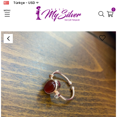
Türkçe - USD
0
MENU
Anasayfa
YÜZÜK
Kadın Gümüş Akik Taşlı Yüzük