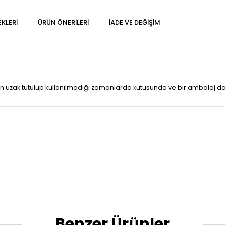
KLERI
ÜRÜN ÖNERILERI
İADE VE DEĞIŞIM
n uzak tutulup kullanılmadığı zamanlarda kutusunda ve bir ambalaj da
Benzer Ürünler