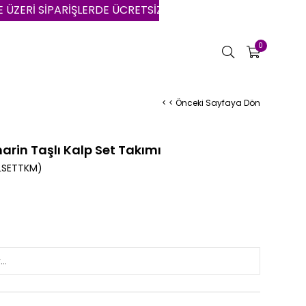
İPARİŞLERDE ÜCRETSİZ KARGO | VADE FARKSIZ 3 AYA VARA
0
< < Önceki Sayfaya Dön
in Taşlı Kalp Set Takımı
LSETTKM)