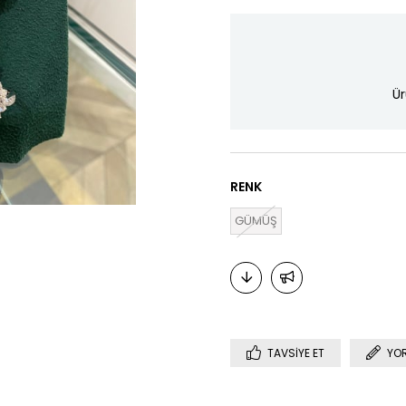
Ür
RENK
GÜMÜŞ
TAVSIYE ET
YO