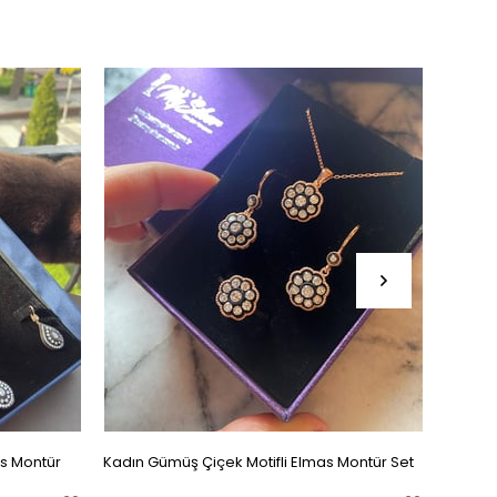
s Montür
Kadın Gümüş Çiçek Motifli Elmas Montür Set
Kadın 
Kadın 