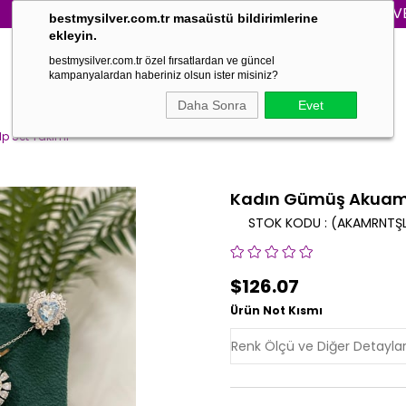
3000₺ VE ÜZERİ S
bestmysilver.com.tr masaüstü bildirimlerine
ekleyin.
bestmysilver.com.tr özel fırsatlardan ve güncel
kampanyalardan haberiniz olsun ister misiniz?
Daha Sonra
Evet
p Set Takımı
Kadın Gümüş Akuamar
STOK KODU
(AKAMRNTŞ
$126.07
Ürün Not Kısmı