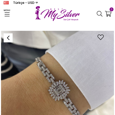
Türkçe - USD
0
MENU
Anasayfa
BİLEKLİK
Kadın Gümüş Baget Çiçek Bileklik