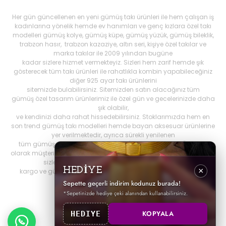
Her gün güncellenen en yeni gümüş takı ürünleri ile hem çalışan iş
kadınlarına yönelik hemde ev hanımları ve genç kızlara özel takı
modelleri gümüş kolye, gümüş küpe, gümüş yüzük, gümüş bileklik,
trabzon hasır, trabzon kazaziye, altın seri, kişiye özel takılar ve
marka takılar ile 2009 yılından bugüne
kadar sizlere hizmet vermekteyiz. Sizleri hem zarif hemde şık
gösterecek tüm takı ürünleri ile rahatlıkla kombin yapabileceğiniz
diğer 925 ayar takı ürünlerini
sitemizde bulabilirsiniz. Sitemizden satın alacağınız tüm
gümüş özel tasarım ürünlerimiz ile özel gün ve gecelerinizde daha
şık olabilir,
ve kendinizi daha rahat hissedebilirsiniz. Stoklarımızda hem en
son trend gümüş takı modelleri hemde bayan aksesuar ürünlerine
yer verilmektedir, ayrıca sürekli yenilenen
tüm gümüş ürünlerini Best My Silrver'da bulabilirsiniz. Öncelikli
olarak müşteri memnuniyetini ön planda tutan
bestmysilver.com.tr
,
sizlere daha iyi hizmet sunabilmek adına hızlı
HEDİYE
×
kargo ve güvenilir alışverişi birinci öncelik olarak görmektedir.
Sepette geçerli indirim kodunuz burada!
*Sepetinizde hediye çeki alanından kullanabilirsiniz.
KOPYALA
HEDIYE