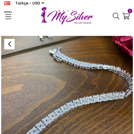
Türkçe - USD
0
MENU
Anasayfa
BİLEKLİK
Kadın Gümüş Baget Taşlı Su Yolu Bileklik