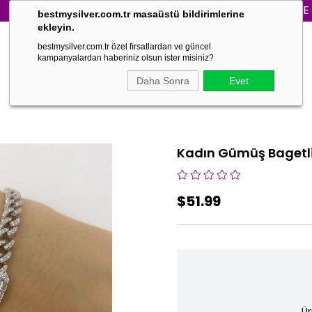
3000₺ VE ÜZERİ
bestmysilver.com.tr masaüstü bildirimlerine
ekleyin.
bestmysilver.com.tr özel fırsatlardan ve güncel
kampanyalardan haberiniz olsun ister misiniz?
Daha Sonra
Evet
Kadın Gümüş Bagetli Z
$51.99
Ür