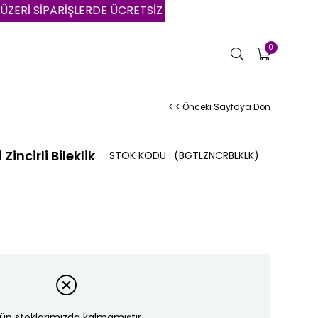
 SİPARİŞLERDE ÜCRETSİZ KARGO | VADE FARKSIZ 3 AYA VA
0
< < Önceki Sayfaya Dön
incirli Bileklik
STOK KODU
(BGTLZNCRBLKLK)
ün stoklarımızda kalmamıştır.