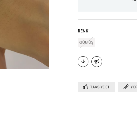
RENK
GÜMÜŞ
TAVSIYE ET
YO