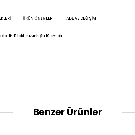
KLERI
ÜRÜN ÖNERILERI
İADE VE DEĞIŞIM
dir. Bileklik uzunluğu 19 cm'dir.
Benzer Ürünler