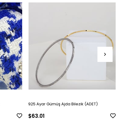
k
925 Ayar Gümüş Ajda Bilezik (ADET)
Kadın G
$63.01
$126.