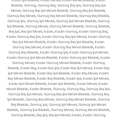
Kadın İpli Bileklik
Kadın Mineli
Kadın Mineli Bileklik
Kadın
,
,
,
Bileklik
Gümüş
Gümüş Bej
Gümüş Bej İpli
Gümüş Bej İpli
,
,
,
,
Mineli
Gümüş Bej İpli Mineli Bileklik
Gümüş Bej İpli Bileklik
,
,
,
Gümüş Bej Mineli
Gümüş Bej Mineli Bileklik
Gümüş Bej Bileklik
,
,
,
Gümüş İpli
Gümüş İpli Mineli
Gümüş İpli Mineli Bileklik
Gümüş
,
,
,
İpli Bileklik
Gümüş Mineli
Gümüş Mineli Bileklik
Gümüş Bileklik
,
,
,
,
Bej İpli
Bej İpli Mineli
Kadın
Kadın Gümüş
Kadın Gümüş Bej
,
,
,
,
,
Kadın Gümüş Bej İpli
Kadın Gümüş Bej İpli Mineli
Kadın Gümüş
,
,
Bej İpli Mineli Bileklik
Kadın Gümüş Bej İpli Bileklik
Kadın
,
,
Gümüş Bej Mineli
Kadın Gümüş Bej Mineli Bileklik
Kadın
,
,
Gümüş Bej Bileklik
Kadın Gümüş İpli
Kadın Gümüş İpli Mineli
,
,
,
Kadın Gümüş İpli Mineli Bileklik
Kadın Gümüş İpli Bileklik
Kadın
,
,
Gümüş Mineli
Kadın Gümüş Mineli Bileklik
Kadın Gümüş
,
,
Bileklik
Kadın Bej
Kadın Bej İpli
Kadın Bej İpli Mineli
Kadın Bej
,
,
,
,
İpli Mineli Bileklik
Kadın Bej İpli Bileklik
Kadın Bej Mineli
Kadın
,
,
,
Bej Mineli Bileklik
Kadın Bej Bileklik
Kadın İpli
Kadın İpli Mineli
,
,
,
,
Kadın İpli Mineli Bileklik
Kadın İpli Bileklik
Kadın Mineli
Kadın
,
,
,
Mineli Bileklik
Kadın Bileklik
Gümüş
Gümüş Bej
Gümüş Bej İpli
,
,
,
,
,
Gümüş Bej İpli Mineli
Gümüş Bej İpli Mineli Bileklik
Gümüş Bej
,
,
İpli Bileklik
Gümüş Bej Mineli
Gümüş Bej Mineli Bileklik
Gümüş
,
,
,
Bej Bileklik
Gümüş İpli
Gümüş İpli Mineli
Gümüş İpli Mineli
,
,
,
Bileklik
Gümüş İpli Bileklik
Gümüş Mineli
Gümüş Mineli Bileklik
,
,
,
,
Gümüş Bileklik
Bej İpli
Bej İpli Mineli
Kadın
Kadın Gümüş
,
,
,
,
,