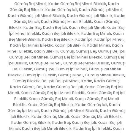
Gümüş Bej Mineli
Kadın Gümüş Bej Mineli Bileklik
Kadın
,
,
Gümüş Bej Bileklik
Kadın Gümüş İpli
Kadın Gümüş İpli Mineli
,
,
,
Kadın Gümüş İpli Mineli Bileklik
Kadın Gümüş İpli Bileklik
Kadın
,
,
Gümüş Mineli
Kadın Gümüş Mineli Bileklik
Kadın Gümüş
,
,
Bileklik
Kadın Bej
Kadın Bej İpli
Kadın Bej İpli Mineli
Kadın Bej
,
,
,
,
İpli Mineli Bileklik
Kadın Bej İpli Bileklik
Kadın Bej Mineli
Kadın
,
,
,
Bej Mineli Bileklik
Kadın Bej Bileklik
Kadın İpli
Kadın İpli Mineli
,
,
,
,
Kadın İpli Mineli Bileklik
Kadın İpli Bileklik
Kadın Mineli
Kadın
,
,
,
Mineli Bileklik
Kadın Bileklik
Gümüş
Gümüş Bej
Gümüş Bej İpli
,
,
,
,
,
Gümüş Bej İpli Mineli
Gümüş Bej İpli Mineli Bileklik
Gümüş Bej
,
,
İpli Bileklik
Gümüş Bej Mineli
Gümüş Bej Mineli Bileklik
Gümüş
,
,
,
Bej Bileklik
Gümüş İpli
Gümüş İpli Mineli
Gümüş İpli Mineli
,
,
,
Bileklik
Gümüş İpli Bileklik
Gümüş Mineli
Gümüş Mineli Bileklik
,
,
,
,
Gümüş Bileklik
Bej İpli
Bej İpli Mineli
Kadın
Kadın Gümüş
,
,
,
,
,
Kadın Gümüş Bej
Kadın Gümüş Bej İpli
Kadın Gümüş Bej İpli
,
,
Mineli
Kadın Gümüş Bej İpli Mineli Bileklik
Kadın Gümüş Bej İpli
,
,
Bileklik
Kadın Gümüş Bej Mineli
Kadın Gümüş Bej Mineli
,
,
Bileklik
Kadın Gümüş Bej Bileklik
Kadın Gümüş İpli
Kadın
,
,
,
Gümüş İpli Mineli
Kadın Gümüş İpli Mineli Bileklik
Kadın Gümüş
,
,
İpli Bileklik
Kadın Gümüş Mineli
Kadın Gümüş Mineli Bileklik
,
,
,
Kadın Gümüş Bileklik
Kadın Bej
Kadın Bej İpli
Kadın Bej İpli
,
,
,
Mineli
Kadın Bej İpli Mineli Bileklik
Kadın Bej İpli Bileklik
Kadın
,
,
,