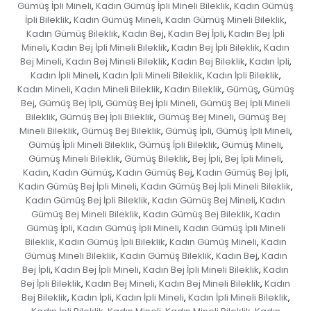
Gümüş İpli Mineli
Kadın Gümüş İpli Mineli Bileklik
Kadın Gümüş
,
,
İpli Bileklik
Kadın Gümüş Mineli
Kadın Gümüş Mineli Bileklik
,
,
,
Kadın Gümüş Bileklik
Kadın Bej
Kadın Bej İpli
Kadın Bej İpli
,
,
,
Mineli
Kadın Bej İpli Mineli Bileklik
Kadın Bej İpli Bileklik
Kadın
,
,
,
Bej Mineli
Kadın Bej Mineli Bileklik
Kadın Bej Bileklik
Kadın İpli
,
,
,
,
Kadın İpli Mineli
Kadın İpli Mineli Bileklik
Kadın İpli Bileklik
,
,
,
Kadın Mineli
Kadın Mineli Bileklik
Kadın Bileklik
Gümüş
Gümüş
,
,
,
,
Bej
Gümüş Bej İpli
Gümüş Bej İpli Mineli
Gümüş Bej İpli Mineli
,
,
,
Bileklik
Gümüş Bej İpli Bileklik
Gümüş Bej Mineli
Gümüş Bej
,
,
,
Mineli Bileklik
Gümüş Bej Bileklik
Gümüş İpli
Gümüş İpli Mineli
,
,
,
,
Gümüş İpli Mineli Bileklik
Gümüş İpli Bileklik
Gümüş Mineli
,
,
,
Gümüş Mineli Bileklik
Gümüş Bileklik
Bej İpli
Bej İpli Mineli
,
,
,
,
Kadın
Kadın Gümüş
Kadın Gümüş Bej
Kadın Gümüş Bej İpli
,
,
,
,
Kadın Gümüş Bej İpli Mineli
Kadın Gümüş Bej İpli Mineli Bileklik
,
,
Kadın Gümüş Bej İpli Bileklik
Kadın Gümüş Bej Mineli
Kadın
,
,
Gümüş Bej Mineli Bileklik
Kadın Gümüş Bej Bileklik
Kadın
,
,
Gümüş İpli
Kadın Gümüş İpli Mineli
Kadın Gümüş İpli Mineli
,
,
Bileklik
Kadın Gümüş İpli Bileklik
Kadın Gümüş Mineli
Kadın
,
,
,
Gümüş Mineli Bileklik
Kadın Gümüş Bileklik
Kadın Bej
Kadın
,
,
,
Bej İpli
Kadın Bej İpli Mineli
Kadın Bej İpli Mineli Bileklik
Kadın
,
,
,
Bej İpli Bileklik
Kadın Bej Mineli
Kadın Bej Mineli Bileklik
Kadın
,
,
,
Bej Bileklik
Kadın İpli
Kadın İpli Mineli
Kadın İpli Mineli Bileklik
,
,
,
,