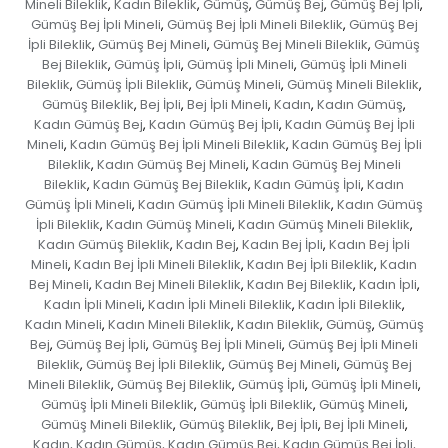
Mineli Bileklik
Kadın Bileklik
Gümüş
Gümüş Bej
Gümüş Bej İpli
,
,
,
,
,
Gümüş Bej İpli Mineli
Gümüş Bej İpli Mineli Bileklik
Gümüş Bej
,
,
İpli Bileklik
Gümüş Bej Mineli
Gümüş Bej Mineli Bileklik
Gümüş
,
,
,
Bej Bileklik
Gümüş İpli
Gümüş İpli Mineli
Gümüş İpli Mineli
,
,
,
Bileklik
Gümüş İpli Bileklik
Gümüş Mineli
Gümüş Mineli Bileklik
,
,
,
,
Gümüş Bileklik
Bej İpli
Bej İpli Mineli
Kadın
Kadın Gümüş
,
,
,
,
,
Kadın Gümüş Bej
Kadın Gümüş Bej İpli
Kadın Gümüş Bej İpli
,
,
Mineli
Kadın Gümüş Bej İpli Mineli Bileklik
Kadın Gümüş Bej İpli
,
,
Bileklik
Kadın Gümüş Bej Mineli
Kadın Gümüş Bej Mineli
,
,
Bileklik
Kadın Gümüş Bej Bileklik
Kadın Gümüş İpli
Kadın
,
,
,
Gümüş İpli Mineli
Kadın Gümüş İpli Mineli Bileklik
Kadın Gümüş
,
,
İpli Bileklik
Kadın Gümüş Mineli
Kadın Gümüş Mineli Bileklik
,
,
,
Kadın Gümüş Bileklik
Kadın Bej
Kadın Bej İpli
Kadın Bej İpli
,
,
,
Mineli
Kadın Bej İpli Mineli Bileklik
Kadın Bej İpli Bileklik
Kadın
,
,
,
Bej Mineli
Kadın Bej Mineli Bileklik
Kadın Bej Bileklik
Kadın İpli
,
,
,
,
Kadın İpli Mineli
Kadın İpli Mineli Bileklik
Kadın İpli Bileklik
,
,
,
Kadın Mineli
Kadın Mineli Bileklik
Kadın Bileklik
Gümüş
Gümüş
,
,
,
,
Bej
Gümüş Bej İpli
Gümüş Bej İpli Mineli
Gümüş Bej İpli Mineli
,
,
,
Bileklik
Gümüş Bej İpli Bileklik
Gümüş Bej Mineli
Gümüş Bej
,
,
,
Mineli Bileklik
Gümüş Bej Bileklik
Gümüş İpli
Gümüş İpli Mineli
,
,
,
,
Gümüş İpli Mineli Bileklik
Gümüş İpli Bileklik
Gümüş Mineli
,
,
,
Gümüş Mineli Bileklik
Gümüş Bileklik
Bej İpli
Bej İpli Mineli
,
,
,
,
Kadın
Kadın Gümüş
Kadın Gümüş Bej
Kadın Gümüş Bej İpli
,
,
,
,