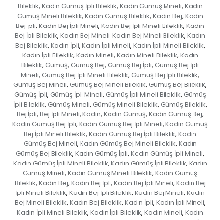
Bileklik
Kadın Gümüş İpli Bileklik
Kadın Gümüş Mineli
Kadın
,
,
,
Gümüş Mineli Bileklik
Kadın Gümüş Bileklik
Kadın Bej
Kadın
,
,
,
Bej İpli
Kadın Bej İpli Mineli
Kadın Bej İpli Mineli Bileklik
Kadın
,
,
,
Bej İpli Bileklik
Kadın Bej Mineli
Kadın Bej Mineli Bileklik
Kadın
,
,
,
Bej Bileklik
Kadın İpli
Kadın İpli Mineli
Kadın İpli Mineli Bileklik
,
,
,
,
Kadın İpli Bileklik
Kadın Mineli
Kadın Mineli Bileklik
Kadın
,
,
,
Bileklik
Gümüş
Gümüş Bej
Gümüş Bej İpli
Gümüş Bej İpli
,
,
,
,
Mineli
Gümüş Bej İpli Mineli Bileklik
Gümüş Bej İpli Bileklik
,
,
,
Gümüş Bej Mineli
Gümüş Bej Mineli Bileklik
Gümüş Bej Bileklik
,
,
,
Gümüş İpli
Gümüş İpli Mineli
Gümüş İpli Mineli Bileklik
Gümüş
,
,
,
İpli Bileklik
Gümüş Mineli
Gümüş Mineli Bileklik
Gümüş Bileklik
,
,
,
,
Bej İpli
Bej İpli Mineli
Kadın
Kadın Gümüş
Kadın Gümüş Bej
,
,
,
,
,
Kadın Gümüş Bej İpli
Kadın Gümüş Bej İpli Mineli
Kadın Gümüş
,
,
Bej İpli Mineli Bileklik
Kadın Gümüş Bej İpli Bileklik
Kadın
,
,
Gümüş Bej Mineli
Kadın Gümüş Bej Mineli Bileklik
Kadın
,
,
Gümüş Bej Bileklik
Kadın Gümüş İpli
Kadın Gümüş İpli Mineli
,
,
,
Kadın Gümüş İpli Mineli Bileklik
Kadın Gümüş İpli Bileklik
Kadın
,
,
Gümüş Mineli
Kadın Gümüş Mineli Bileklik
Kadın Gümüş
,
,
Bileklik
Kadın Bej
Kadın Bej İpli
Kadın Bej İpli Mineli
Kadın Bej
,
,
,
,
İpli Mineli Bileklik
Kadın Bej İpli Bileklik
Kadın Bej Mineli
Kadın
,
,
,
Bej Mineli Bileklik
Kadın Bej Bileklik
Kadın İpli
Kadın İpli Mineli
,
,
,
,
Kadın İpli Mineli Bileklik
Kadın İpli Bileklik
Kadın Mineli
Kadın
,
,
,