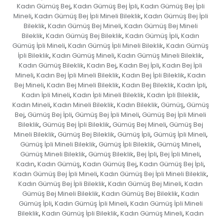
Kadın Gümüş Bej
Kadın Gümüş Bej İpli
Kadın Gümüş Bej İpli
,
,
Mineli
Kadın Gümüş Bej İpli Mineli Bileklik
Kadın Gümüş Bej İpli
,
,
Bileklik
Kadın Gümüş Bej Mineli
Kadın Gümüş Bej Mineli
,
,
Bileklik
Kadın Gümüş Bej Bileklik
Kadın Gümüş İpli
Kadın
,
,
,
Gümüş İpli Mineli
Kadın Gümüş İpli Mineli Bileklik
Kadın Gümüş
,
,
İpli Bileklik
Kadın Gümüş Mineli
Kadın Gümüş Mineli Bileklik
,
,
,
Kadın Gümüş Bileklik
Kadın Bej
Kadın Bej İpli
Kadın Bej İpli
,
,
,
Mineli
Kadın Bej İpli Mineli Bileklik
Kadın Bej İpli Bileklik
Kadın
,
,
,
Bej Mineli
Kadın Bej Mineli Bileklik
Kadın Bej Bileklik
Kadın İpli
,
,
,
,
Kadın İpli Mineli
Kadın İpli Mineli Bileklik
Kadın İpli Bileklik
,
,
,
Kadın Mineli
Kadın Mineli Bileklik
Kadın Bileklik
Gümüş
Gümüş
,
,
,
,
Bej
Gümüş Bej İpli
Gümüş Bej İpli Mineli
Gümüş Bej İpli Mineli
,
,
,
Bileklik
Gümüş Bej İpli Bileklik
Gümüş Bej Mineli
Gümüş Bej
,
,
,
Mineli Bileklik
Gümüş Bej Bileklik
Gümüş İpli
Gümüş İpli Mineli
,
,
,
,
Gümüş İpli Mineli Bileklik
Gümüş İpli Bileklik
Gümüş Mineli
,
,
,
Gümüş Mineli Bileklik
Gümüş Bileklik
Bej İpli
Bej İpli Mineli
,
,
,
,
Kadın
Kadın Gümüş
Kadın Gümüş Bej
Kadın Gümüş Bej İpli
,
,
,
,
Kadın Gümüş Bej İpli Mineli
Kadın Gümüş Bej İpli Mineli Bileklik
,
,
Kadın Gümüş Bej İpli Bileklik
Kadın Gümüş Bej Mineli
Kadın
,
,
Gümüş Bej Mineli Bileklik
Kadın Gümüş Bej Bileklik
Kadın
,
,
Gümüş İpli
Kadın Gümüş İpli Mineli
Kadın Gümüş İpli Mineli
,
,
Bileklik
Kadın Gümüş İpli Bileklik
Kadın Gümüş Mineli
Kadın
,
,
,