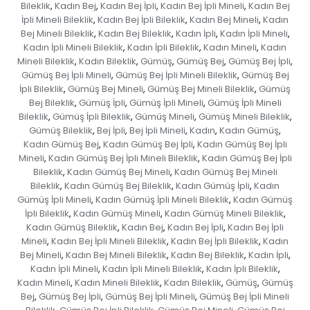
Bileklik
Kadın Bej
Kadın Bej İpli
Kadın Bej İpli Mineli
Kadın Bej
,
,
,
,
İpli Mineli Bileklik
Kadın Bej İpli Bileklik
Kadın Bej Mineli
Kadın
,
,
,
Bej Mineli Bileklik
Kadın Bej Bileklik
Kadın İpli
Kadın İpli Mineli
,
,
,
,
Kadın İpli Mineli Bileklik
Kadın İpli Bileklik
Kadın Mineli
Kadın
,
,
,
Mineli Bileklik
Kadın Bileklik
Gümüş
Gümüş Bej
Gümüş Bej İpli
,
,
,
,
,
Gümüş Bej İpli Mineli
Gümüş Bej İpli Mineli Bileklik
Gümüş Bej
,
,
İpli Bileklik
Gümüş Bej Mineli
Gümüş Bej Mineli Bileklik
Gümüş
,
,
,
Bej Bileklik
Gümüş İpli
Gümüş İpli Mineli
Gümüş İpli Mineli
,
,
,
Bileklik
Gümüş İpli Bileklik
Gümüş Mineli
Gümüş Mineli Bileklik
,
,
,
,
Gümüş Bileklik
Bej İpli
Bej İpli Mineli
Kadın
Kadın Gümüş
,
,
,
,
,
Kadın Gümüş Bej
Kadın Gümüş Bej İpli
Kadın Gümüş Bej İpli
,
,
Mineli
Kadın Gümüş Bej İpli Mineli Bileklik
Kadın Gümüş Bej İpli
,
,
Bileklik
Kadın Gümüş Bej Mineli
Kadın Gümüş Bej Mineli
,
,
Bileklik
Kadın Gümüş Bej Bileklik
Kadın Gümüş İpli
Kadın
,
,
,
Gümüş İpli Mineli
Kadın Gümüş İpli Mineli Bileklik
Kadın Gümüş
,
,
İpli Bileklik
Kadın Gümüş Mineli
Kadın Gümüş Mineli Bileklik
,
,
,
Kadın Gümüş Bileklik
Kadın Bej
Kadın Bej İpli
Kadın Bej İpli
,
,
,
Mineli
Kadın Bej İpli Mineli Bileklik
Kadın Bej İpli Bileklik
Kadın
,
,
,
Bej Mineli
Kadın Bej Mineli Bileklik
Kadın Bej Bileklik
Kadın İpli
,
,
,
,
Kadın İpli Mineli
Kadın İpli Mineli Bileklik
Kadın İpli Bileklik
,
,
,
Kadın Mineli
Kadın Mineli Bileklik
Kadın Bileklik
Gümüş
Gümüş
,
,
,
,
Bej
Gümüş Bej İpli
Gümüş Bej İpli Mineli
Gümüş Bej İpli Mineli
,
,
,