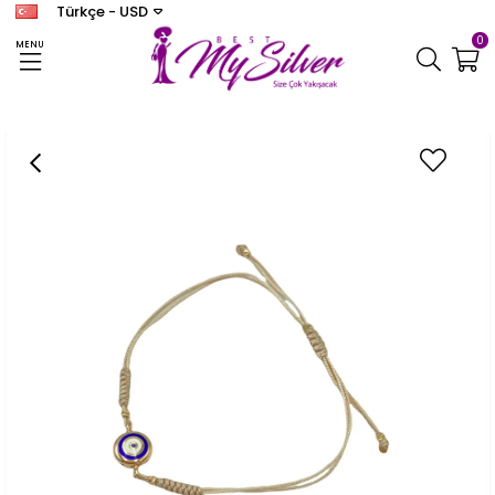
Türkçe - USD
0
MENU
Anasayfa
BİLEKLİK
Kadın Gümüş Bej İpli Mineli Bileklik