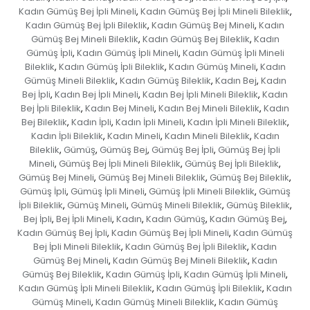
Kadın Gümüş Bej İpli Mineli
Kadın Gümüş Bej İpli Mineli Bileklik
,
,
Kadın Gümüş Bej İpli Bileklik
Kadın Gümüş Bej Mineli
Kadın
,
,
Gümüş Bej Mineli Bileklik
Kadın Gümüş Bej Bileklik
Kadın
,
,
Gümüş İpli
Kadın Gümüş İpli Mineli
Kadın Gümüş İpli Mineli
,
,
Bileklik
Kadın Gümüş İpli Bileklik
Kadın Gümüş Mineli
Kadın
,
,
,
Gümüş Mineli Bileklik
Kadın Gümüş Bileklik
Kadın Bej
Kadın
,
,
,
Bej İpli
Kadın Bej İpli Mineli
Kadın Bej İpli Mineli Bileklik
Kadın
,
,
,
Bej İpli Bileklik
Kadın Bej Mineli
Kadın Bej Mineli Bileklik
Kadın
,
,
,
Bej Bileklik
Kadın İpli
Kadın İpli Mineli
Kadın İpli Mineli Bileklik
,
,
,
,
Kadın İpli Bileklik
Kadın Mineli
Kadın Mineli Bileklik
Kadın
,
,
,
Bileklik
Gümüş
Gümüş Bej
Gümüş Bej İpli
Gümüş Bej İpli
,
,
,
,
Mineli
Gümüş Bej İpli Mineli Bileklik
Gümüş Bej İpli Bileklik
,
,
,
Gümüş Bej Mineli
Gümüş Bej Mineli Bileklik
Gümüş Bej Bileklik
,
,
,
Gümüş İpli
Gümüş İpli Mineli
Gümüş İpli Mineli Bileklik
Gümüş
,
,
,
İpli Bileklik
Gümüş Mineli
Gümüş Mineli Bileklik
Gümüş Bileklik
,
,
,
,
Bej İpli
Bej İpli Mineli
Kadın
Kadın Gümüş
Kadın Gümüş Bej
,
,
,
,
,
Kadın Gümüş Bej İpli
Kadın Gümüş Bej İpli Mineli
Kadın Gümüş
,
,
Bej İpli Mineli Bileklik
Kadın Gümüş Bej İpli Bileklik
Kadın
,
,
Gümüş Bej Mineli
Kadın Gümüş Bej Mineli Bileklik
Kadın
,
,
Gümüş Bej Bileklik
Kadın Gümüş İpli
Kadın Gümüş İpli Mineli
,
,
,
Kadın Gümüş İpli Mineli Bileklik
Kadın Gümüş İpli Bileklik
Kadın
,
,
Gümüş Mineli
Kadın Gümüş Mineli Bileklik
Kadın Gümüş
,
,