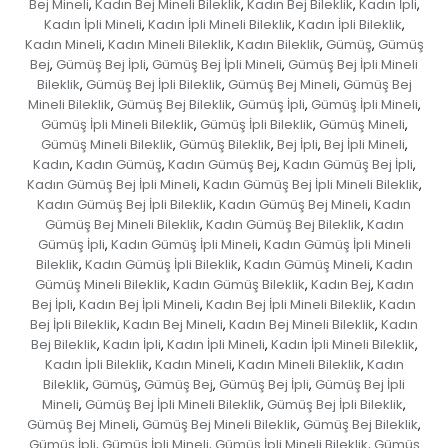
Bej Mineli
Kadın Bej Mineli Bileklik
Kadın Bej Bileklik
Kadın İpli
,
,
,
,
Kadın İpli Mineli
Kadın İpli Mineli Bileklik
Kadın İpli Bileklik
,
,
,
Kadın Mineli
Kadın Mineli Bileklik
Kadın Bileklik
Gümüş
Gümüş
,
,
,
,
Bej
Gümüş Bej İpli
Gümüş Bej İpli Mineli
Gümüş Bej İpli Mineli
,
,
,
Bileklik
Gümüş Bej İpli Bileklik
Gümüş Bej Mineli
Gümüş Bej
,
,
,
Mineli Bileklik
Gümüş Bej Bileklik
Gümüş İpli
Gümüş İpli Mineli
,
,
,
,
Gümüş İpli Mineli Bileklik
Gümüş İpli Bileklik
Gümüş Mineli
,
,
,
Gümüş Mineli Bileklik
Gümüş Bileklik
Bej İpli
Bej İpli Mineli
,
,
,
,
Kadın
Kadın Gümüş
Kadın Gümüş Bej
Kadın Gümüş Bej İpli
,
,
,
,
Kadın Gümüş Bej İpli Mineli
Kadın Gümüş Bej İpli Mineli Bileklik
,
,
Kadın Gümüş Bej İpli Bileklik
Kadın Gümüş Bej Mineli
Kadın
,
,
Gümüş Bej Mineli Bileklik
Kadın Gümüş Bej Bileklik
Kadın
,
,
Gümüş İpli
Kadın Gümüş İpli Mineli
Kadın Gümüş İpli Mineli
,
,
Bileklik
Kadın Gümüş İpli Bileklik
Kadın Gümüş Mineli
Kadın
,
,
,
Gümüş Mineli Bileklik
Kadın Gümüş Bileklik
Kadın Bej
Kadın
,
,
,
Bej İpli
Kadın Bej İpli Mineli
Kadın Bej İpli Mineli Bileklik
Kadın
,
,
,
Bej İpli Bileklik
Kadın Bej Mineli
Kadın Bej Mineli Bileklik
Kadın
,
,
,
Bej Bileklik
Kadın İpli
Kadın İpli Mineli
Kadın İpli Mineli Bileklik
,
,
,
,
Kadın İpli Bileklik
Kadın Mineli
Kadın Mineli Bileklik
Kadın
,
,
,
Bileklik
Gümüş
Gümüş Bej
Gümüş Bej İpli
Gümüş Bej İpli
,
,
,
,
Mineli
Gümüş Bej İpli Mineli Bileklik
Gümüş Bej İpli Bileklik
,
,
,
Gümüş Bej Mineli
Gümüş Bej Mineli Bileklik
Gümüş Bej Bileklik
,
,
,
Gümüş İpli
Gümüş İpli Mineli
Gümüş İpli Mineli Bileklik
Gümüş
,
,
,