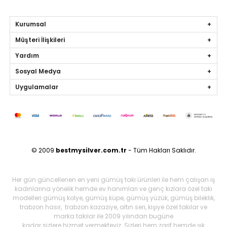
Kurumsal
Müşteri İlişkileri
Yardım
Sosyal Medya
Uygulamalar
© 2009
bestmysilver.com.tr
- Tüm Hakları Saklıdır.
Her gün güncellenen en yeni gümüş takı ürünleri ile hem çalışan iş
kadınlarına yönelik hemde ev hanımları ve genç kızlara özel takı
modelleri gümüş kolye, gümüş küpe, gümüş yüzük, gümüş bileklik,
trabzon hasır, trabzon kazaziye, altın seri, kişiye özel takılar ve
marka takılar ile 2009 yılından bugüne
kadar sizlere hizmet vermekteyiz. Sizleri hem zarif hemde şık