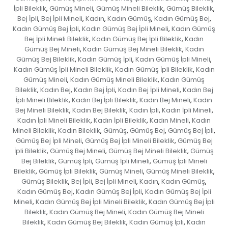
İpli Bileklik
Gümüş Mineli
Gümüş Mineli Bileklik
Gümüş Bileklik
,
,
,
,
Bej İpli
Bej İpli Mineli
Kadın
Kadın Gümüş
Kadın Gümüş Bej
,
,
,
,
,
Kadın Gümüş Bej İpli
Kadın Gümüş Bej İpli Mineli
Kadın Gümüş
,
,
Bej İpli Mineli Bileklik
Kadın Gümüş Bej İpli Bileklik
Kadın
,
,
Gümüş Bej Mineli
Kadın Gümüş Bej Mineli Bileklik
Kadın
,
,
Gümüş Bej Bileklik
Kadın Gümüş İpli
Kadın Gümüş İpli Mineli
,
,
,
Kadın Gümüş İpli Mineli Bileklik
Kadın Gümüş İpli Bileklik
Kadın
,
,
Gümüş Mineli
Kadın Gümüş Mineli Bileklik
Kadın Gümüş
,
,
Bileklik
Kadın Bej
Kadın Bej İpli
Kadın Bej İpli Mineli
Kadın Bej
,
,
,
,
İpli Mineli Bileklik
Kadın Bej İpli Bileklik
Kadın Bej Mineli
Kadın
,
,
,
Bej Mineli Bileklik
Kadın Bej Bileklik
Kadın İpli
Kadın İpli Mineli
,
,
,
,
Kadın İpli Mineli Bileklik
Kadın İpli Bileklik
Kadın Mineli
Kadın
,
,
,
Mineli Bileklik
Kadın Bileklik
Gümüş
Gümüş Bej
Gümüş Bej İpli
,
,
,
,
,
Gümüş Bej İpli Mineli
Gümüş Bej İpli Mineli Bileklik
Gümüş Bej
,
,
İpli Bileklik
Gümüş Bej Mineli
Gümüş Bej Mineli Bileklik
Gümüş
,
,
,
Bej Bileklik
Gümüş İpli
Gümüş İpli Mineli
Gümüş İpli Mineli
,
,
,
Bileklik
Gümüş İpli Bileklik
Gümüş Mineli
Gümüş Mineli Bileklik
,
,
,
,
Gümüş Bileklik
Bej İpli
Bej İpli Mineli
Kadın
Kadın Gümüş
,
,
,
,
,
Kadın Gümüş Bej
Kadın Gümüş Bej İpli
Kadın Gümüş Bej İpli
,
,
Mineli
Kadın Gümüş Bej İpli Mineli Bileklik
Kadın Gümüş Bej İpli
,
,
Bileklik
Kadın Gümüş Bej Mineli
Kadın Gümüş Bej Mineli
,
,
Bileklik
Kadın Gümüş Bej Bileklik
Kadın Gümüş İpli
Kadın
,
,
,