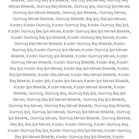
Bileklik
Gümüş Bej İpli Bileklik
Gümüş Bej Mineli
Gümüş Bej
,
,
,
Mineli Bileklik
Gümüş Bej Bileklik
Gümüş İpli
Gümüş İpli Mineli
,
,
,
,
Gümüş İpli Mineli Bileklik
Gümüş İpli Bileklik
Gümüş Mineli
,
,
,
Gümüş Mineli Bileklik
Gümüş Bileklik
Bej İpli
Bej İpli Mineli
,
,
,
,
Kadın
Kadın Gümüş
Kadın Gümüş Bej
Kadın Gümüş Bej İpli
,
,
,
,
Kadın Gümüş Bej İpli Mineli
Kadın Gümüş Bej İpli Mineli Bileklik
,
,
Kadın Gümüş Bej İpli Bileklik
Kadın Gümüş Bej Mineli
Kadın
,
,
Gümüş Bej Mineli Bileklik
Kadın Gümüş Bej Bileklik
Kadın
,
,
Gümüş İpli
Kadın Gümüş İpli Mineli
Kadın Gümüş İpli Mineli
,
,
Bileklik
Kadın Gümüş İpli Bileklik
Kadın Gümüş Mineli
Kadın
,
,
,
Gümüş Mineli Bileklik
Kadın Gümüş Bileklik
Kadın Bej
Kadın
,
,
,
Bej İpli
Kadın Bej İpli Mineli
Kadın Bej İpli Mineli Bileklik
Kadın
,
,
,
Bej İpli Bileklik
Kadın Bej Mineli
Kadın Bej Mineli Bileklik
Kadın
,
,
,
Bej Bileklik
Kadın İpli
Kadın İpli Mineli
Kadın İpli Mineli Bileklik
,
,
,
,
Kadın İpli Bileklik
Kadın Mineli
Kadın Mineli Bileklik
Kadın
,
,
,
Bileklik
Gümüş
Gümüş Bej
Gümüş Bej İpli
Gümüş Bej İpli
,
,
,
,
Mineli
Gümüş Bej İpli Mineli Bileklik
Gümüş Bej İpli Bileklik
,
,
,
Gümüş Bej Mineli
Gümüş Bej Mineli Bileklik
Gümüş Bej Bileklik
,
,
,
Gümüş İpli
Gümüş İpli Mineli
Gümüş İpli Mineli Bileklik
Gümüş
,
,
,
İpli Bileklik
Gümüş Mineli
Gümüş Mineli Bileklik
Gümüş Bileklik
,
,
,
,
Bej İpli
Bej İpli Mineli
Kadın
Kadın Gümüş
Kadın Gümüş Bej
,
,
,
,
,
Kadın Gümüş Bej İpli
Kadın Gümüş Bej İpli Mineli
Kadın Gümüş
,
,
Bej İpli Mineli Bileklik
Kadın Gümüş Bej İpli Bileklik
Kadın
,
,