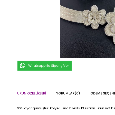
Whatsapp ile Sipariş Ver
ÜRÜN ÖZELLIKLERI
YORUMLAR
(0)
ÖDEME SEÇENE
925 ayar gümüştür. kolye 5 sıra bileklik 13 sıradır. ürün not