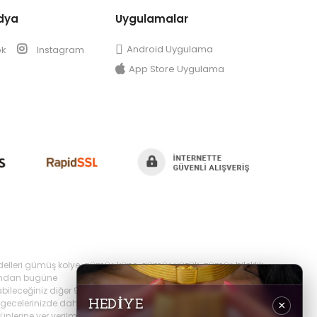
dya
Uygulamalar
Android Uygulama
ok
Instagram
App Store Uygulama
delleri gümüş kolye, gümüş küpe, gümüş yüzük, gümüş bileklik,
yılından bugüne
bileceğiniz diğer 925 ayar takı ürünlerini
ecelerinizde daha şık olabilir,
HEDİYE
×
erine yer verilmektedir, ayrıca sürekli yenilenen