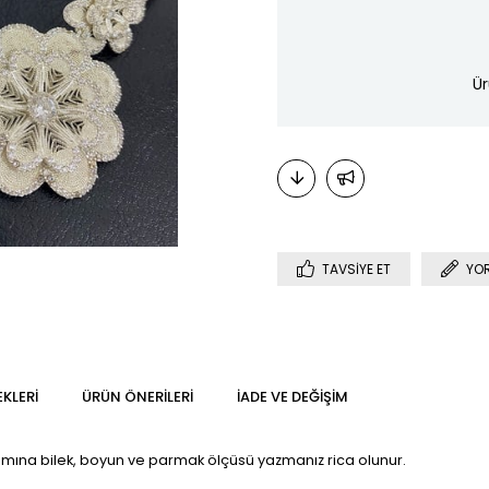
Ür
TAVSIYE ET
YO
KLERI
ÜRÜN ÖNERILERI
İADE VE DEĞIŞIM
 kısmına bilek, boyun ve parmak ölçüsü yazmanız rica olunur.