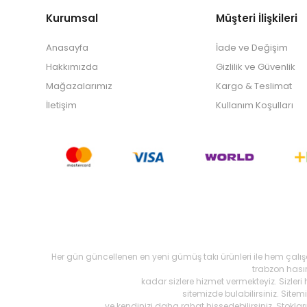
Kurumsal
Müşteri İlişkileri
Anasayfa
İade ve Değişim
Hakkımızda
Gizlilik ve Güvenlik
Mağazalarımız
Kargo & Teslimat
İletişim
Kullanım Koşulları
Her gün güncellenen en yeni gümüş takı ürünleri ile hem çalı
trabzon hasır,
kadar sizlere hizmet vermekteyiz. Sizleri
sitemizde bulabilirsiniz. Site
ve kendinizi daha rahat hissedebilirsiniz. Stokl