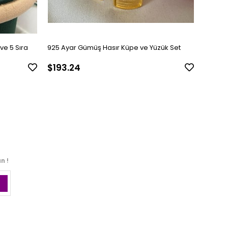
ve 5 Sıra
925 Ayar Gümüş Hasır Küpe ve Yüzük Set
925 Aya
Hasır G
$193.24
$1,70
n !