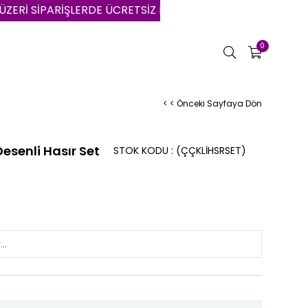
İPARİŞLERDE ÜCRETSİZ KARGO | VADE FARKSIZ 3 AYA VARA
0
< < Önceki Sayfaya Dön
senli Hasır Set
STOK KODU
(ÇÇKLİHSRSET)