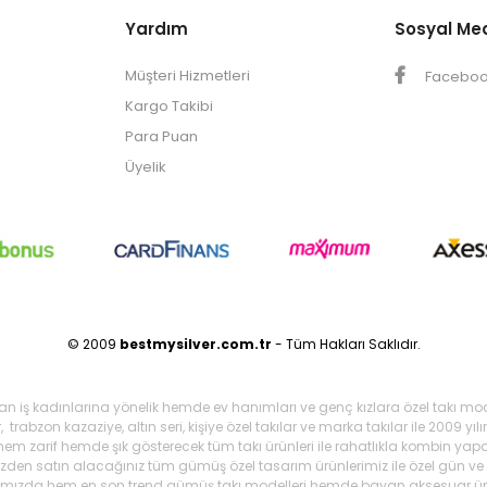
Yardım
Sosyal Me
Müşteri Hizmetleri
Facebo
Kargo Takibi
Para Puan
Üyelik
© 2009
bestmysilver.com.tr
- Tüm Hakları Saklıdır.
şan iş kadınlarına yönelik hemde ev hanımları ve genç kızlara özel takı mo
 trabzon kazaziye, altın seri, kişiye özel takılar ve marka takılar ile 2009 
 hem zarif hemde şık gösterecek tüm takı ürünleri ile rahatlıkla kombin yapa
mizden satın alacağınız tüm gümüş özel tasarım ürünlerimiz ile özel gün ve g
arımızda hem en son trend gümüş takı modelleri hemde bayan aksesuar ürünl