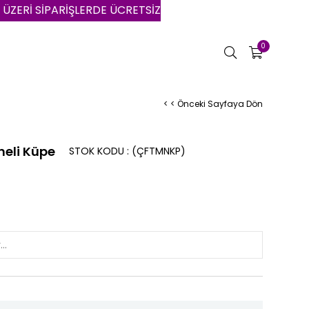
SİPARİŞLERDE ÜCRETSİZ KARGO | VADE FARKSIZ 3 AYA VAR
0
< < Önceki Sayfaya Dön
neli Küpe
STOK KODU
(ÇFTMNKP)