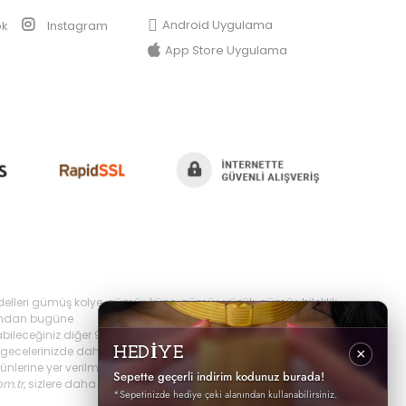
Android Uygulama
ok
Instagram
App Store Uygulama
delleri gümüş kolye, gümüş küpe, gümüş yüzük, gümüş bileklik,
yılından bugüne
bileceğiniz diğer 925 ayar takı ürünlerini
ecelerinizde daha şık olabilir,
HEDİYE
×
erine yer verilmektedir, ayrıca sürekli yenilenen
Sepette geçerli indirim kodunuz burada!
om.tr
, sizlere daha iyi hizmet sunabilmek adına hızlı
*Sepetinizde hediye çeki alanından kullanabilirsiniz.