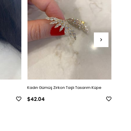
Kadın Gümüş Zirkon Taşlı Tasarım Küpe
Kadın 
$42.04
$24.