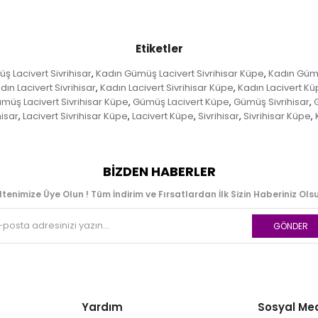
Etiketler
 Lacivert Sivrihisar
Kadın Gümüş Lacivert Sivrihisar Küpe
Kadın Güm
,
,
dın Lacivert Sivrihisar
Kadın Lacivert Sivrihisar Küpe
Kadın Lacivert K
,
,
müş Lacivert Sivrihisar Küpe
Gümüş Lacivert Küpe
Gümüş Sivrihisar
,
,
,
hisar
Lacivert Sivrihisar Küpe
Lacivert Küpe
Sivrihisar
Sivrihisar Küpe
,
,
,
,
,
BIZDEN HABERLER
ltenimize Üye Olun ! Tüm İndirim ve Fırsatlardan İlk Sizin Haberiniz Olsu
GÖNDER
Yardım
Sosyal Me