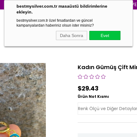
3000₺ VE ÜZERİ 
bestmysilver.com.tr masaüstü bildirimlerine
ekleyin.
bestmysilver.com.tr özel fırsatlardan ve güncel
kampanyalardan haberiniz olsun ister misiniz?
Daha Sonra
Evet
Kadın Gümüş Çift Mi
$29.43
Ürün Not Kısmı