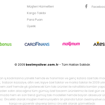
Müşteri Hizmetleri
Facebo
Kargo Takibi
Para Puan
Üyelik
© 2009
bestmysilver.com.tr
- Tüm Hakları Saklıdır.
şan iş kadınlarına yönelik hemde ev hanımları ve genç kızlara özel takı mo
 trabzon kazaziye, altın seri, kişiye özel takılar ve marka takılar ile 2009 
 hem zarif hemde şık gösterecek tüm takı ürünleri ile rahatlıkla kombin yapa
mizden satın alacağınız tüm gümüş özel tasarım ürünlerimiz ile özel gün ve g
arımızda hem en son trend gümüş takı modelleri hemde bayan aksesuar ürünl
iniz. Öncelikli olarak müşteri memnuniyetini ön planda tutan
bestmysilver.c
kargo ve güvenilir alışverişi birinci öncelik olarak görmektedir.