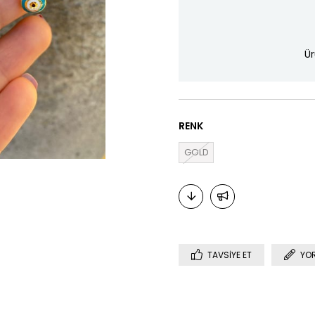
Ür
RENK
GOLD
TAVSIYE ET
YO