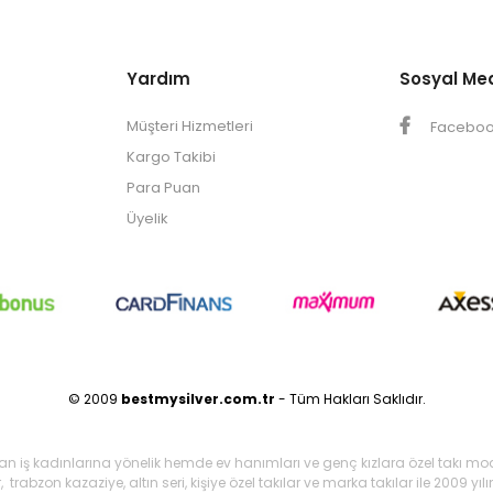
Yardım
Sosyal Me
Müşteri Hizmetleri
Facebo
Kargo Takibi
Para Puan
Üyelik
© 2009
bestmysilver.com.tr
- Tüm Hakları Saklıdır.
şan iş kadınlarına yönelik hemde ev hanımları ve genç kızlara özel takı mo
 trabzon kazaziye, altın seri, kişiye özel takılar ve marka takılar ile 2009 