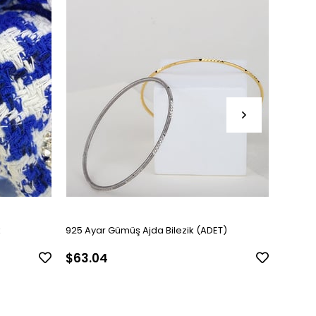
k
925 Ayar Gümüş Ajda Bilezik (ADET)
Kadın G
$63.04
$126.