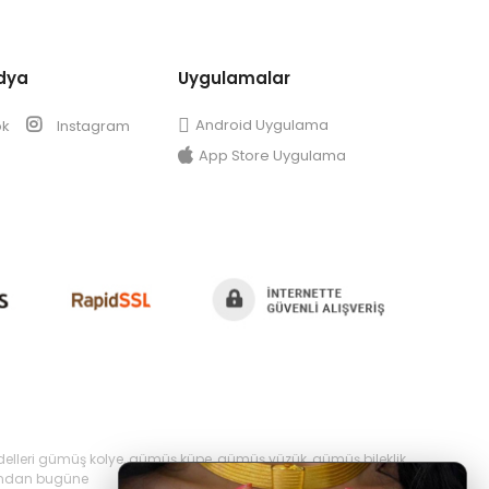
dya
Uygulamalar
Android Uygulama
ok
Instagram
App Store Uygulama
delleri gümüş kolye, gümüş küpe, gümüş yüzük, gümüş bileklik,
yılından bugüne