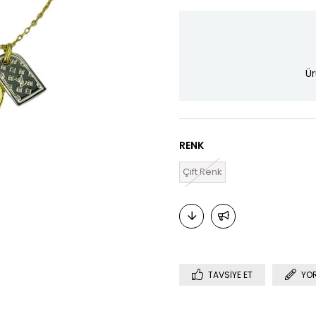
Ür
RENK
Çift Renk
TAVSIYE ET
YO