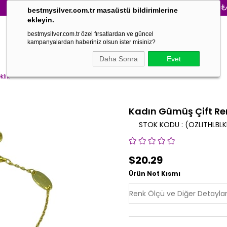
3000₺ VE ÜZ
bestmysilver.com.tr masaüstü bildirimlerine
ekleyin.
bestmysilver.com.tr özel fırsatlardan ve güncel
kampanyalardan haberiniz olsun ister misiniz?
Daha Sonra
Evet
klik
Kadın Gümüş Çift Renk
STOK KODU
(OZLITHLBLK
$20.29
Ürün Not Kısmı