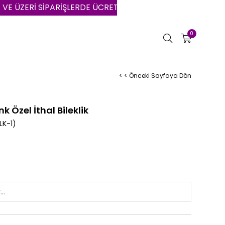
ERİ SİPARİŞLERDE ÜCRETSİZ KARGO | VADE FARKSIZ 3 AYA
0
< < Önceki Sayfaya Dön
 Özel İthal Bileklik
LK-1)