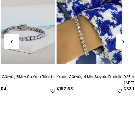
k
Kadın Gümüş 4 MM Suyolu Bileklik
925 Ayar Gümüş Ajda Bilezik
(ADET)
$157.53
$63.01