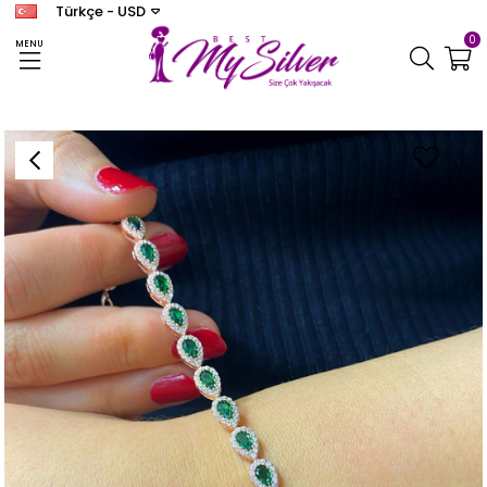
Türkçe - USD
0
MENU
Anasayfa
BİLEKLİK
Kadın Gümüş Damla Taşlı Bileklik