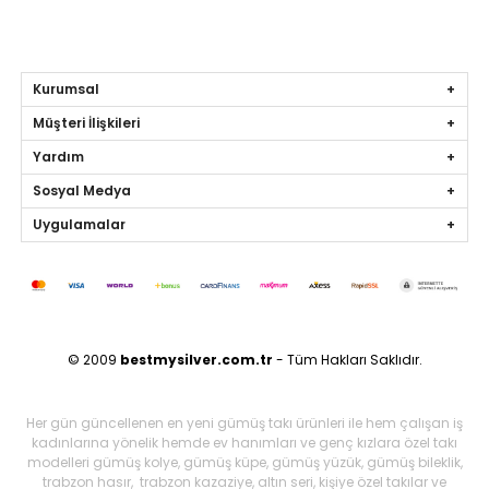
Kurumsal
Müşteri İlişkileri
Yardım
Sosyal Medya
Uygulamalar
© 2009
bestmysilver.com.tr
- Tüm Hakları Saklıdır.
Her gün güncellenen en yeni gümüş takı ürünleri ile hem çalışan iş
kadınlarına yönelik hemde ev hanımları ve genç kızlara özel takı
modelleri gümüş kolye, gümüş küpe, gümüş yüzük, gümüş bileklik,
trabzon hasır, trabzon kazaziye, altın seri, kişiye özel takılar ve