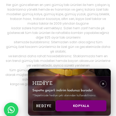
Her gün güncellenen en yeni gümüş takı ürünleri ile hem çalışan iş
kadınlarına yönelik hemde ev hanımları ve genç kızlara özel takı
modelleri gümüş kolye, gümüş küpe, gümüş yüzük, gümüş bileklik,
trabzon hasır, trabzon kazaziye, altın seri, kişiye özel takılar ve
marka takılar ile 2009 yılından bugüne
kadar sizlere hizmet vermekteyiz. Sizleri hem zarif hemde şık
gösterecek tüm takı ürünleri ile rahatlıkla kombin yapabileceğiniz
diğer 925 ayar takı ürünlerini
sitemizde bulabilirsiniz. Sitemizden satın alacağınız tüm
gümüş özel tasarım ürünlerimiz ile özel gün ve gecelerinizde daha
şık olabilir,
ve kendinizi daha rahat hissedebilirsiniz. Stoklarımızda hem en
son trend gümüş takı modelleri hemde bayan aksesuar ürünlerine
yer verilmektedir, ayrıca sürekli yenilenen
tüm gümüş ürünlerini Best My Silrver'da bulabilirsiniz. Öncelikli
olarak müşteri memnuniyetini ön planda tutan
bestmysilver.com.tr
,
sizlere daha iyi hizmet sunabilmek adına hızlı
HEDİYE
×
kargo ve güvenilir alışverişi birinci öncelik olarak görmektedir.
Sepette geçerli indirim kodunuz burada!
*Sepetinizde hediye çeki alanından kullanabilirsiniz.
KOPYALA
HEDIYE