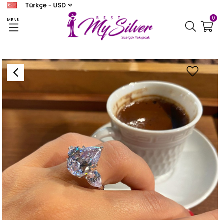
Türkçe - USD
0
MENU
Anasayfa
YÜZÜK
Kadın Gümüş Damla Tektaş Yüzük