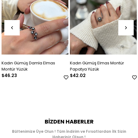
lmas
Kadın Gümüş Elmas Montür
Kadın Gümüş Elmas Mo
Papatya Yüzük
Yüzük
$42.02
$56.73
BIZDEN HABERLER
Bültenimize Üye Olun ! Tüm İndirim ve Fırsatlardan İlk Sizin
Haberiniz Olsun !