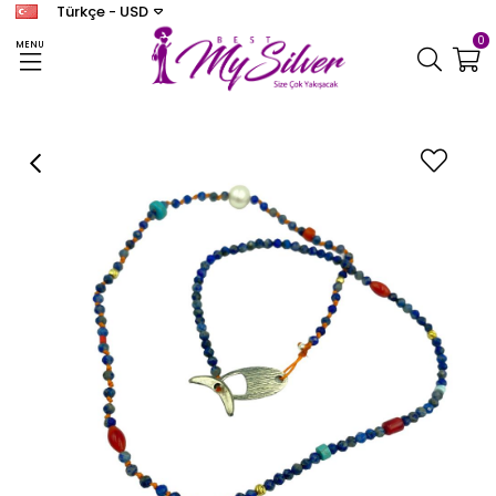
Türkçe - USD
0
MENU
Anasayfa
KOLYE
Kadın Gümüş Doğal Taşlı Mineli Kolye