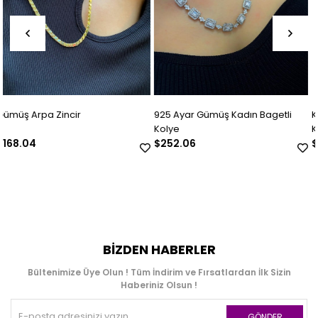
925 Ayar Gümüş Kadın Bagetli
Kadın 925 Ayar Gümüş Beşi
Kolye
Kolye Ucu
$252.06
$294.07
BIZDEN HABERLER
Bültenimize Üye Olun ! Tüm İndirim ve Fırsatlardan İlk Sizin
Haberiniz Olsun !
GÖNDER