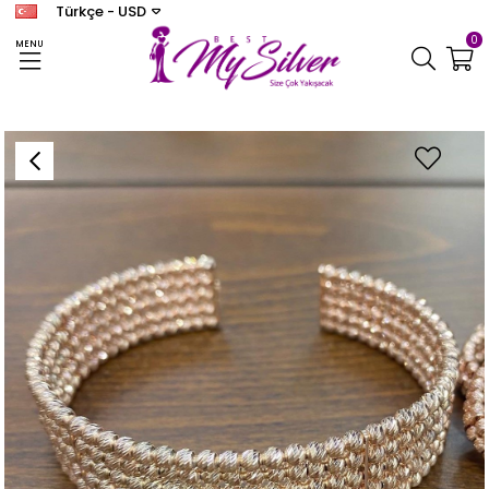
Türkçe - USD
0
MENU
Anasayfa
BİLEKLİK
Kadın Gümüş Dorikalı Kelepçe Bileklik