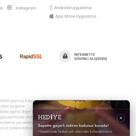
Android Uygulama
ok
Instagram
App Store Uygulama
delleri gümüş kolye, gümüş küpe, gümüş yüzük, gümüş bileklik,
yılından bugüne
bileceğiniz diğer 925 ayar takı ürünlerini
ecelerinizde daha şık olabilir,
HEDİYE
×
erine yer verilmektedir, ayrıca sürekli yenilenen
Sepette geçerli indirim kodunuz burada!
om.tr
, sizlere daha iyi hizmet sunabilmek adına hızlı
*Sepetinizde hediye çeki alanından kullanabilirsiniz.