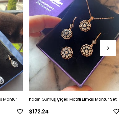
s Montür
Kadın Gümüş Çiçek Motifli Elmas Montür Set
Kadın 
Kadın 
$172.24
$168.