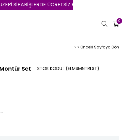
İPARİŞLERDE ÜCRETSİZ KARGO | VADE FARKSIZ 3 AYA VARA
0
< < Önceki Sayfaya Dön
Montür Set
STOK KODU
(ELMSMNTRLST)