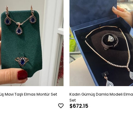
ş Mavi Taşlı Elmas Montür Set
Kadın Gümüş Damla Modeli Elma
Set
$672.15