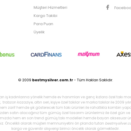
Müşteri Hizmetleri
Facebo
Kargo Takibi
Para Puan
Üyelik
© 2009
bestmysilver.com.tr
- Tüm Hakları Saklıdır.
şan iş kadınlarına yönelik hemde ev hanımları ve genç kızlara özel takı mo
 trabzon kazaziye, altın seri, kişiye özel takılar ve marka takılar ile 2009 
 hem zarif hemde şık gösterecek tüm takı ürünleri ile rahatlıkla kombin yapa
mizden satın alacağınız tüm gümüş özel tasarım ürünlerimiz ile özel gün ve g
arımızda hem en son trend gümüş takı modelleri hemde bayan aksesuar ürünl
iniz. Öncelikli olarak müşteri memnuniyetini ön planda tutan
bestmysilver.c
kargo ve güvenilir alışverişi birinci öncelik olarak görmektedir.