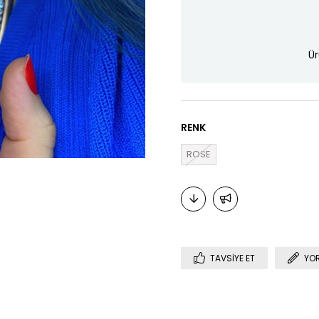
Ür
RENK
ROSE
TAVSIYE ET
YO