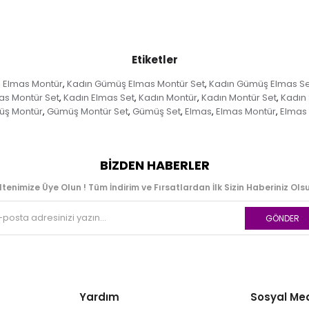
Etiketler
 Elmas Montür
Kadın Gümüş Elmas Montür Set
Kadın Gümüş Elmas Se
,
,
as Montür Set
Kadın Elmas Set
Kadın Montür
Kadın Montür Set
Kadın 
,
,
,
,
ş Montür
Gümüş Montür Set
Gümüş Set
Elmas
Elmas Montür
Elmas 
,
,
,
,
,
BIZDEN HABERLER
ltenimize Üye Olun ! Tüm İndirim ve Fırsatlardan İlk Sizin Haberiniz Olsu
GÖNDER
Yardım
Sosyal Me