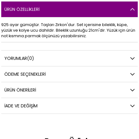
ÜRÜN ÖZELLIKLERI
925 ayar gümüştür. Taşları Zirkon'dur. Set içerisine bileklik, küpe,
yüzük ve kolye ucu dahildir. Bileklik uzunluğu 21cm'dir. Yüzük için ürün
not kısmına parmak ölçünüzü yazabilirsiniz.
YORUMLAR
(0)
ÖDEME SEÇENEKLERI
ÜRÜN ÖNERILERI
İADE VE DEĞIŞIM