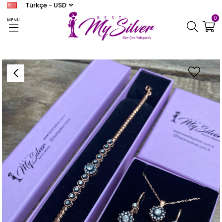
Türkçe - USD
0
MENU
Anasayfa
KADIN SET
Kadın Gümüş Elmas Montür Set