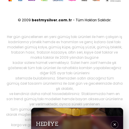
© 2009
bestmysilver.com.tr
- Tüm Hakları Saklıdır.
Her gün güncellenen en yeni gümüş takı ürünleri ile hem çalışan iş
kadınlarına yönelik hemde ev hanımları ve genç kızlara özel takı
modelleri gümüş kolye, gümüş küpe, gümüş yüzük, gümüş bileklik,
trabzon hasır, trabzon kazaziye, altın seri, kişiye özel takılar ve
marka takılar ile 2009 yılından bugüne
kadar sizlere hizmet vermekteyiz. Sizleri hem zarif hemde şık
gösterecek tüm takı ürünleri ile rahatlıkla kombin yapabileceğiniz
diğer 925 ayar takı ürünlerini
sitemizde bulabilirsiniz. Sitemizden satın alacağınız tüm
gümüş özel tasarım ürünlerimiz ile özel gün ve gecelerinizde daha
şık olabilir,
ve kendinizi daha rahat hissedebilirsiniz. Stoklarımızda hem en
son trend gümüş takı modelleri hemde bayan aksesuar ürünlerine
yer verilmektedir, ayrıca sürekli yenilenen
tüm gümüş ürünlerini Best My Silrver'da bulabilirsiniz. Öncelikli
olarak müşteri memnuniyetini ön planda tutan
bestmysilver.com.tr
,
sizlere daha iyi hizmet sunabilmek adına hızlı
HEDİYE
×
kargo ve güvenilir alışverişi birinci öncelik olarak görmektedir.