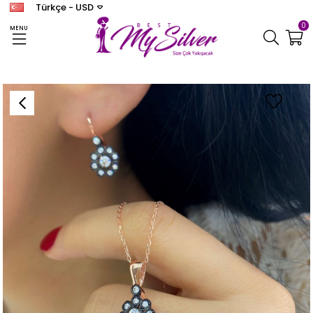
Türkçe - USD
0
MENU
Anasayfa
KADIN SET
Kadın Gümüş Elmas Montür Taşlı Set