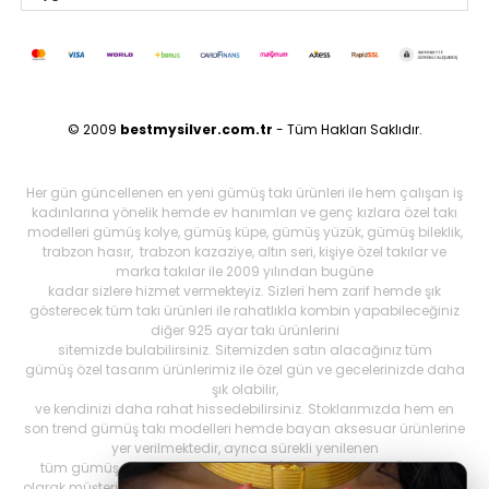
© 2009
bestmysilver.com.tr
- Tüm Hakları Saklıdır.
Her gün güncellenen en yeni gümüş takı ürünleri ile hem çalışan iş
kadınlarına yönelik hemde ev hanımları ve genç kızlara özel takı
modelleri gümüş kolye, gümüş küpe, gümüş yüzük, gümüş bileklik,
trabzon hasır, trabzon kazaziye, altın seri, kişiye özel takılar ve
marka takılar ile 2009 yılından bugüne
kadar sizlere hizmet vermekteyiz. Sizleri hem zarif hemde şık
gösterecek tüm takı ürünleri ile rahatlıkla kombin yapabileceğiniz
diğer 925 ayar takı ürünlerini
sitemizde bulabilirsiniz. Sitemizden satın alacağınız tüm
gümüş özel tasarım ürünlerimiz ile özel gün ve gecelerinizde daha
şık olabilir,
ve kendinizi daha rahat hissedebilirsiniz. Stoklarımızda hem en
son trend gümüş takı modelleri hemde bayan aksesuar ürünlerine
yer verilmektedir, ayrıca sürekli yenilenen
tüm gümüş ürünlerini Best My Silrver'da bulabilirsiniz. Öncelikli
olarak müşteri memnuniyetini ön planda tutan
bestmysilver.com.tr
,