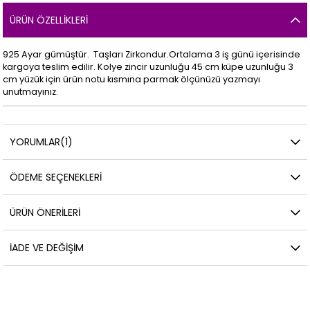
ÜRÜN ÖZELLIKLERI
925 Ayar gümüştür. Taşları Zirkondur.Ortalama 3 iş günü içerisinde
kargoya teslim edilir. Kolye zincir uzunluğu 45 cm küpe uzunluğu 3
cm yüzük için ürün notu kısmına parmak ölçünüzü yazmayı
unutmayınız.
YORUMLAR
(1)
ÖDEME SEÇENEKLERI
ÜRÜN ÖNERILERI
İADE VE DEĞIŞIM