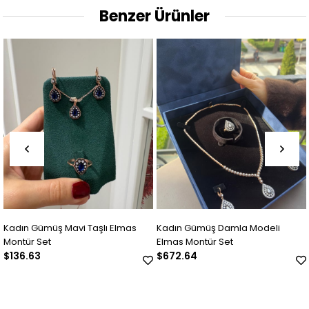
Benzer Ürünler
mas
Kadın Gümüş Damla Modeli
Kadın Gümüş Çiçek Motifli E
Elmas Montür Set
Montür Set
$672.64
$172.36