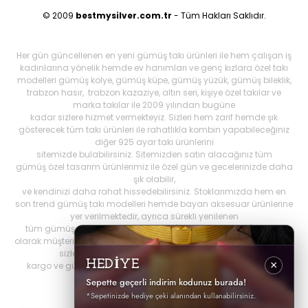
© 2009
bestmysilver.com.tr
- Tüm Hakları Saklıdır.
Her gün güncellenen en yeni gümüş takı ürünleri ile hem çalışan iş
kadınlarına yönelik hemde ev hanımları ve genç kızlara özel takı
modelleri gümüş kolye, gümüş küpe, gümüş yüzük, gümüş bileklik,
trabzon hasır, trabzon kazaziye, altın seri, kişiye özel takılar ve
marka takılar ile 2009 yılından bugüne
kadar sizlere hizmet vermekteyiz. Sizleri hem zarif hemde şık
gösterecek tüm takı ürünleri ile rahatlıkla kombin yapabileceğiniz
diğer 925 ayar takı ürünlerini
sitemizde bulabilirsiniz. Sitemizden satın alacağınız tüm
gümüş özel tasarım ürünlerimiz ile özel gün ve gecelerinizde daha
şık olabilir,
ve kendinizi daha rahat hissedebilirsiniz. Stoklarımızda hem en
son trend gümüş takı modelleri hemde bayan aksesuar ürünlerine
yer verilmektedir, ayrıca sürekli yenilenen
tüm gümüş ürünlerini Best My Silrver'da bulabilirsiniz. Öncelikli
olarak müşteri memnuniyetini ön planda tutan
bestmysilver.com.tr
,
sizlere daha iyi hizmet sunabilmek adına hızlı
HEDİYE
×
kargo ve güvenilir alışverişi birinci öncelik olarak görmektedir.
Sepette geçerli indirim kodunuz burada!
*Sepetinizde hediye çeki alanından kullanabilirsiniz.