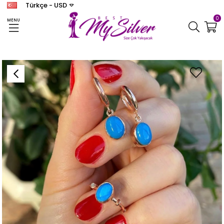
Türkçe - USD
0
MENU
Anasayfa
KOMBİNİM
Kadın Gümüş Firuze Taşlı Küpe Ve Yüzük Kombini