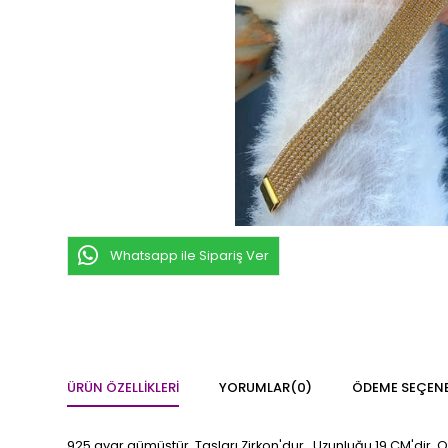
Whatsapp ile Sipariş Ver
ÜRÜN ÖZELLIKLERI
YORUMLAR
(0)
ÖDEME SEÇENE
925 ayar gümüştür. Taşları Zirkon'dur. Uzunluğu 19 CM'dir. 