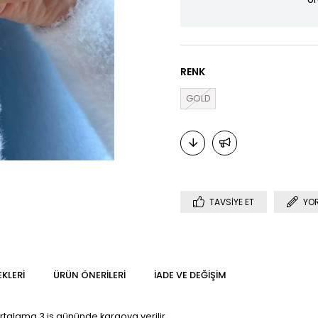
RENK
GOLD
TAVSIYE ET
YO
KLERI
ÜRÜN ÖNERILERI
İADE VE DEĞIŞIM
Ortalama 3 iş gününde kargoya verilir.