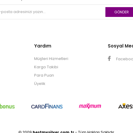
GÖNDER
Yardım
Sosyal Me
Müşteri Hizmetleri
Facebo
Kargo Takibi
Para Puan
Üyelik
© 2009
bestmysilver.com.tr
- Tüm Hakları Saklıdır.