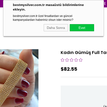
3000₺ VE ÜZERİ
bestmysilver.com.tr masaüstü bildirimlerine
ekleyin.
bestmysilver.com.tr özel fırsatlardan ve güncel
kampanyalardan haberiniz olsun ister misiniz?
Daha Sonra
Evet
Kadın Gümüş Full Taşl
$82.55
Ür