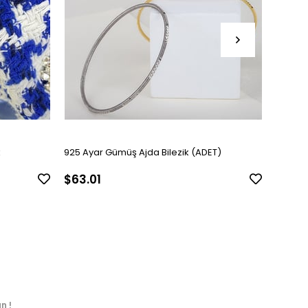
k
925 Ayar Gümüş Ajda Bilezik (ADET)
Kadın G
$63.01
$126.
n !