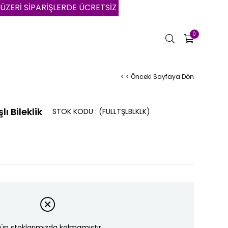
 SİPARİŞLERDE ÜCRETSİZ KARGO | VADE FARKSIZ 3 AYA VA
0
< < Önceki Sayfaya Dön
ı Bileklik
STOK KODU
(FULLTŞLBLKLK)
ün stoklarımızda kalmamıştır.