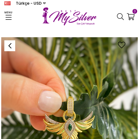
Türkçe - USD
0
MENU
Anasayfa
KOLYE
Kadın Gümüş Gold Anka Charm