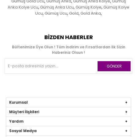
Gümüş Gold Ucu
Gümüş Anka
Gümüş Anka Kolye
Gümüş
,
,
,
Anka Kolye Ucu
Gümüş Anka Ucu
Gümüş Kolye
Gümüş Kolye
,
,
,
Ucu
Gümüş Ucu
Gold
Gold Anka
,
,
,
,
BIZDEN HABERLER
Bültenimize Üye Olun ! Tüm İndirim ve Fırsatlardan İlk Sizin
Haberiniz Olsun !
GÖNDER
Kurumsal
Müşteri İlişkileri
Yardım
Sosyal Medya