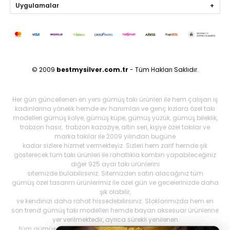
Uygulamalar
© 2009
bestmysilver.com.tr
- Tüm Hakları Saklıdır.
Her gün güncellenen en yeni gümüş takı ürünleri ile hem çalışan iş
kadınlarına yönelik hemde ev hanımları ve genç kızlara özel takı
modelleri gümüş kolye, gümüş küpe, gümüş yüzük, gümüş bileklik,
trabzon hasır, trabzon kazaziye, altın seri, kişiye özel takılar ve
marka takılar ile 2009 yılından bugüne
kadar sizlere hizmet vermekteyiz. Sizleri hem zarif hemde şık
gösterecek tüm takı ürünleri ile rahatlıkla kombin yapabileceğiniz
diğer 925 ayar takı ürünlerini
sitemizde bulabilirsiniz. Sitemizden satın alacağınız tüm
gümüş özel tasarım ürünlerimiz ile özel gün ve gecelerinizde daha
şık olabilir,
ve kendinizi daha rahat hissedebilirsiniz. Stoklarımızda hem en
son trend gümüş takı modelleri hemde bayan aksesuar ürünlerine
yer verilmektedir, ayrıca sürekli yenilenen
tüm gümüş ürünlerini Best My Silrver'da bulabilirsiniz. Öncelikli