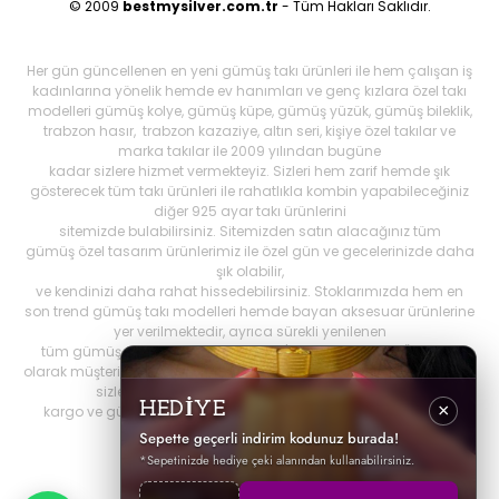
© 2009
bestmysilver.com.tr
- Tüm Hakları Saklıdır.
Her gün güncellenen en yeni gümüş takı ürünleri ile hem çalışan iş
kadınlarına yönelik hemde ev hanımları ve genç kızlara özel takı
modelleri gümüş kolye, gümüş küpe, gümüş yüzük, gümüş bileklik,
trabzon hasır, trabzon kazaziye, altın seri, kişiye özel takılar ve
marka takılar ile 2009 yılından bugüne
kadar sizlere hizmet vermekteyiz. Sizleri hem zarif hemde şık
gösterecek tüm takı ürünleri ile rahatlıkla kombin yapabileceğiniz
diğer 925 ayar takı ürünlerini
sitemizde bulabilirsiniz. Sitemizden satın alacağınız tüm
gümüş özel tasarım ürünlerimiz ile özel gün ve gecelerinizde daha
şık olabilir,
ve kendinizi daha rahat hissedebilirsiniz. Stoklarımızda hem en
son trend gümüş takı modelleri hemde bayan aksesuar ürünlerine
yer verilmektedir, ayrıca sürekli yenilenen
tüm gümüş ürünlerini Best My Silrver'da bulabilirsiniz. Öncelikli
olarak müşteri memnuniyetini ön planda tutan
bestmysilver.com.tr
,
sizlere daha iyi hizmet sunabilmek adına hızlı
HEDİYE
×
kargo ve güvenilir alışverişi birinci öncelik olarak görmektedir.
Sepette geçerli indirim kodunuz burada!
*Sepetinizde hediye çeki alanından kullanabilirsiniz.