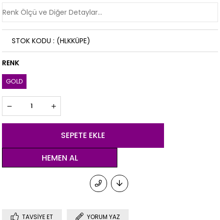
STOK KODU
(HLKKÜPE)
RENK
GOLD
TAVSIYE ET
YORUM YAZ