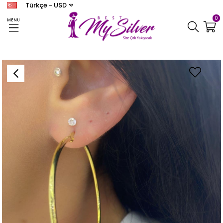
Türkçe - USD
0
MENU
Anasayfa
KÜPE
Kadın Gümüş Gold Halka Küpe