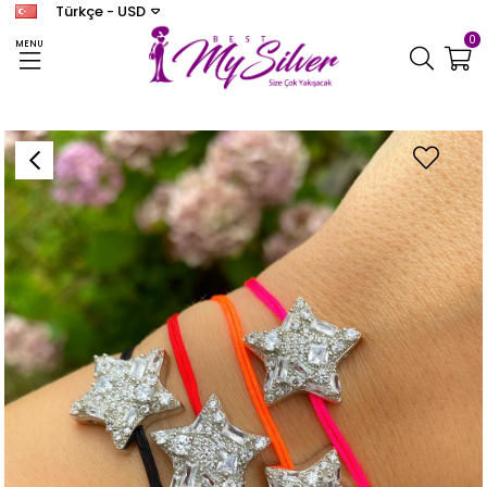
Türkçe - USD
0
MENU
Anasayfa
BİLEKLİK
Kadın Gümüş İpli Baget Taşlı Yıldız Bileklik