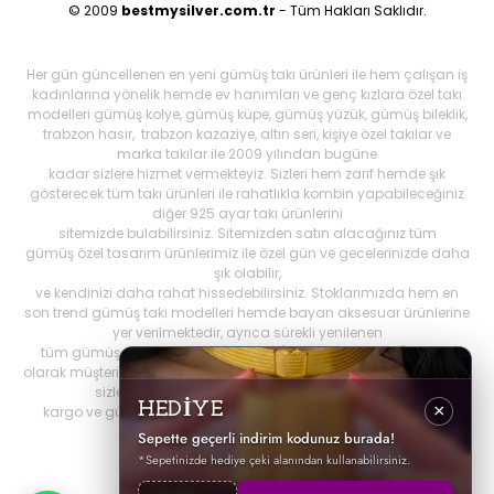
© 2009
bestmysilver.com.tr
- Tüm Hakları Saklıdır.
Her gün güncellenen en yeni gümüş takı ürünleri ile hem çalışan iş
kadınlarına yönelik hemde ev hanımları ve genç kızlara özel takı
modelleri gümüş kolye, gümüş küpe, gümüş yüzük, gümüş bileklik,
trabzon hasır, trabzon kazaziye, altın seri, kişiye özel takılar ve
marka takılar ile 2009 yılından bugüne
kadar sizlere hizmet vermekteyiz. Sizleri hem zarif hemde şık
gösterecek tüm takı ürünleri ile rahatlıkla kombin yapabileceğiniz
diğer 925 ayar takı ürünlerini
sitemizde bulabilirsiniz. Sitemizden satın alacağınız tüm
gümüş özel tasarım ürünlerimiz ile özel gün ve gecelerinizde daha
şık olabilir,
ve kendinizi daha rahat hissedebilirsiniz. Stoklarımızda hem en
son trend gümüş takı modelleri hemde bayan aksesuar ürünlerine
yer verilmektedir, ayrıca sürekli yenilenen
tüm gümüş ürünlerini Best My Silrver'da bulabilirsiniz. Öncelikli
olarak müşteri memnuniyetini ön planda tutan
bestmysilver.com.tr
,
sizlere daha iyi hizmet sunabilmek adına hızlı
HEDİYE
×
kargo ve güvenilir alışverişi birinci öncelik olarak görmektedir.
Sepette geçerli indirim kodunuz burada!
*Sepetinizde hediye çeki alanından kullanabilirsiniz.