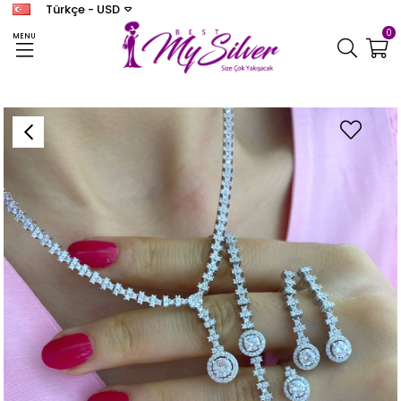
Türkçe - USD
0
MENU
Anasayfa
KADIN SET
Kadın Gümüş İthal Set