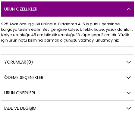
ÜRÜN ÖZELLIKLERI
925 Ayar özel işçilikli üründür. Ortalama 4-5 iş günü içerisinde
kargoya teslim edilir. Set içeriğine kolye, bileklik, küpe, yüzük dahildir.
Kolye uzunluğu 45 cm bileklik uzunluğu 18 küpe çapı 2 cm'dir. Yüzük
için ürün notu kısmına parmak ölçünüzü yazmayı unutmayınız.
YORUMLAR
(0)
ÖDEME SEÇENEKLERI
ÜRÜN ÖNERILERI
İADE VE DEĞIŞIM