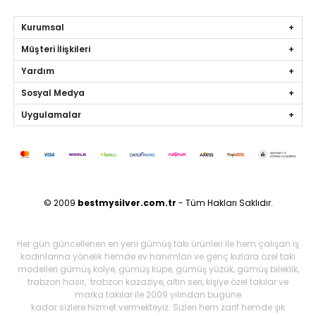
Kurumsal
Müşteri İlişkileri
Yardım
Sosyal Medya
Uygulamalar
© 2009
bestmysilver.com.tr
- Tüm Hakları Saklıdır.
Her gün güncellenen en yeni gümüş takı ürünleri ile hem çalışan iş
kadınlarına yönelik hemde ev hanımları ve genç kızlara özel takı
modelleri gümüş kolye, gümüş küpe, gümüş yüzük, gümüş bileklik,
trabzon hasır, trabzon kazaziye, altın seri, kişiye özel takılar ve
marka takılar ile 2009 yılından bugüne
kadar sizlere hizmet vermekteyiz. Sizleri hem zarif hemde şık