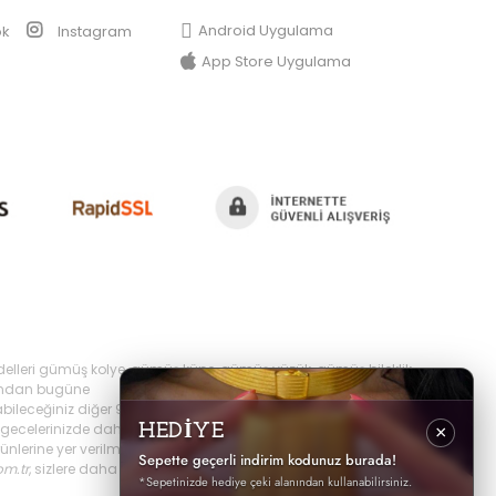
Android Uygulama
ok
Instagram
App Store Uygulama
delleri gümüş kolye, gümüş küpe, gümüş yüzük, gümüş bileklik,
yılından bugüne
bileceğiniz diğer 925 ayar takı ürünlerini
ecelerinizde daha şık olabilir,
HEDİYE
×
erine yer verilmektedir, ayrıca sürekli yenilenen
Sepette geçerli indirim kodunuz burada!
om.tr
, sizlere daha iyi hizmet sunabilmek adına hızlı
*Sepetinizde hediye çeki alanından kullanabilirsiniz.