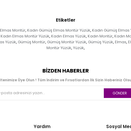
Etiketler
Elmas Montür
Kadın Gümüş Elmas Montür Yüzük
Kadın Gümüş Elmas 
,
,
Kadın Elmas Montür Yüzük
Kadın Elmas Yüzük
Kadın Montür
Kadın Mo
,
,
,
as Yüzük
Gümüş Montür
Gümüş Montür Yüzük
Gümüş Yüzük
Elmas
E
,
,
,
,
,
Montür Yüzük
Yüzük
,
,
BIZDEN HABERLER
ltenimize Üye Olun ! Tüm İndirim ve Fırsatlardan İlk Sizin Haberiniz Olsu
GÖNDER
Yardım
Sosyal Me