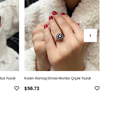
tya Yüzük
Kadın Gümüş Elmas Montür Çiçek Yüzük
Kadın 
$56.73
$45.1