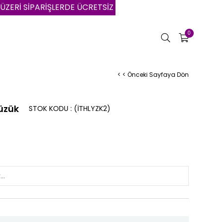
İPARİŞLERDE ÜCRETSİZ KARGO | VADE FARKSIZ 3 AYA VAR
0
< < Önceki Sayfaya Dön
üzük
STOK KODU
(İTHLYZK2)