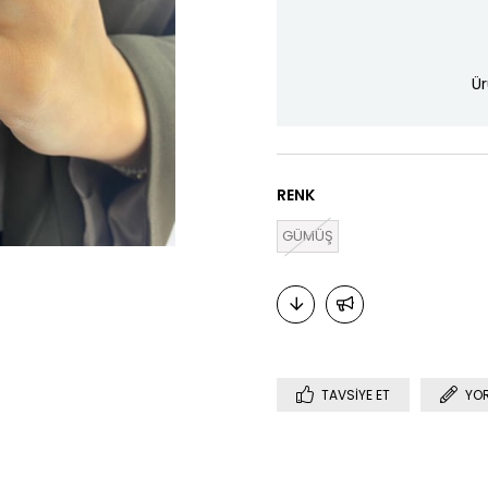
Ür
RENK
GÜMÜŞ
TAVSIYE ET
YO