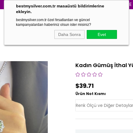
3000₺ VE ÜZERİ S
bestmysilver.com.tr masaüstü bildirimlerine
ekleyin.
bestmysilver.com.tr özel fırsatlardan ve güncel
kampanyalardan haberiniz olsun ister misiniz?
Daha Sonra
Evet
Kadın Gümüş İthal Y
$39.71
Ürün Not Kısmı