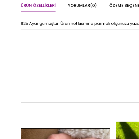
ÜRÜN ÖZELLIKLERI
YORUMLAR
(0)
ÖDEME SEÇENE
925 Ayar gümüştür. Ürün not kısmına parmak ölçünüzü yazabi