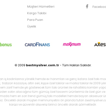
Müşteri Hizmetleri
Facebo
Kargo Takibi
Para Puan
Üyelik
© 2009
bestmysilver.com.tr
- Tüm Hakları Saklıdır.
şan iş kadınlarına yönelik hemde ev hanımları ve genç kızlara özel takı mo
 trabzon kazaziye, altın seri, kişiye özel takılar ve marka takılar ile 2009 
 hem zarif hemde şık gösterecek tüm takı ürünleri ile rahatlıkla kombin yapa
mizden satın alacağınız tüm gümüş özel tasarım ürünlerimiz ile özel gün ve g
arımızda hem en son trend gümüş takı modelleri hemde bayan aksesuar ürünl
iniz. Öncelikli olarak müşteri memnuniyetini ön planda tutan
bestmysilver.c
kargo ve güvenilir alışverişi birinci öncelik olarak görmektedir.