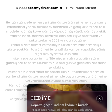
© 2009
bestmysilver.com.tr
- Tüm Hakları Saklıdır.
Her gün güncellenen en yeni gümüş takı ürünleri ile hem çalışan iş
kadınlarına yönelik hemde ev hanımları ve genç kızlara özel takı
modelleri gümüş kolye, gümüş küpe, gümüş yüzük, gümüş bileklik,
trabzon hasır, trabzon kazaziye, altın seri, kişiye özel takılar ve
marka takılar ile 2009 yılından bugüne
kadar sizlere hizmet vermekteyiz. Sizleri hem zarif hemde şık
gösterecek tüm takı ürünleri ile rahatlıkla kombin yapabileceğiniz
diğer 925 ayar takı ürünlerini
sitemizde bulabilirsiniz. Sitemizden satın alacağınız tüm
gümüş özel tasarım ürünlerimiz ile özel gün ve gecelerinizde daha
şık olabilir,
ve kendinizi daha rahat hissedebilirsiniz. Stoklarımızda hem en
son trend gümüş takı modelleri hemde bayan aksesuar ürünlerine
yer verilmektedir, ayrıca sürekli yenilenen
tüm gümüş ürünlerini Best My Silrver'da bulabilirsiniz. Öncelikli
olarak müşteri memnuniyetini ön planda tutan
bestmysilver.com.tr
,
sizlere daha iyi hizmet sunabilmek adına hızlı
HEDİYE
×
kargo ve güvenilir alışverişi birinci öncelik olarak görmektedir.
Sepette geçerli indirim kodunuz burada!
*Sepetinizde hediye çeki alanından kullanabilirsiniz.