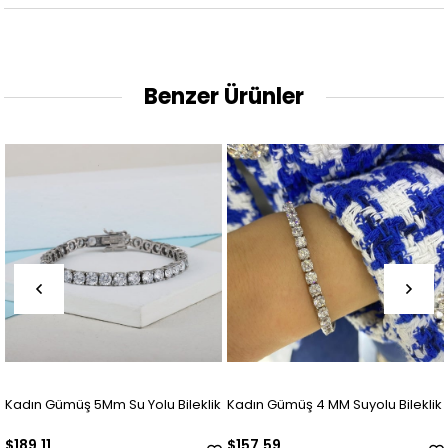
Benzer Ürünler
ileklik
Kadın Gümüş 4 MM Suyolu Bileklik
925 Ayar Gümüş Ajda Bilez
(ADET)
$157.59
$63.04