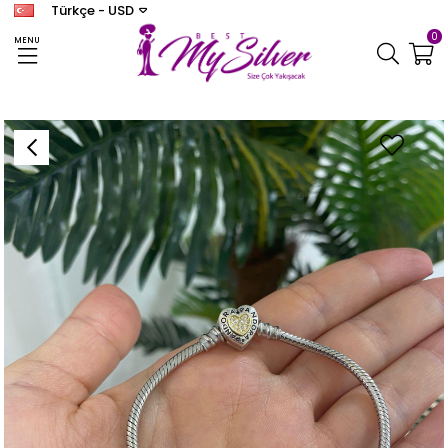
Türkçe - USD
0
MENU
Anasayfa
BİLEKLİK
Kadın Gümüş Kalpli İthal Tasarım Bileklik 1142