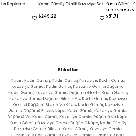
Kadın Gümüş Oksitli Kazaziye Set
Kadın Gümüş Kazaziye Bileklik ve
Küpe Set 5026
$249.22
$81.71
Etiketler
Kadın
Kadın Gümüş
Kadın Gümüş Kazaziye
Kadın Gümüş
,
,
,
Kazaziye Gemici
Kadın Gümüş Kazaziye Gemici Düğümü
,
,
Kadın Gümüş Kazaziye Gemici Düğümü Bileklik
Kadın Gümüş
,
Kazaziye Gemici Düğümü Bileklik Ve
Kadın Gümüş Kazaziye
,
Gemici Düğümü Bileklik Ve Küpe
Kadın Gümüş Kazaziye
,
Gemici Düğümü Bileklik Küpe
Kadın Gümüş Kazaziye Gemici
,
Düğümü Ve
Kadın Gümüş Kazaziye Gemici Düğümü Ve Küpe
,
,
Kadın Gümüş Kazaziye Gemici Düğümü Küpe
Kadın Gümüş
,
Kazaziye Gemici Bileklik
Kadın Gümüş Kazaziye Gemici
,
Bileklik Ve
Kadın Gümüş Kazaziye Gemici Bileklik Ve Küpe
,
,