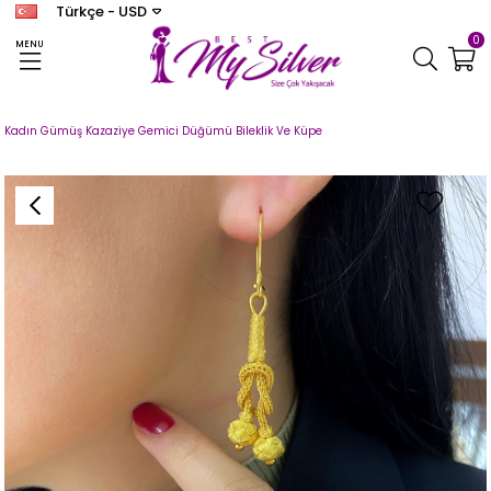
Türkçe - USD
0
MENU
Anasayfa
TRABZON KAZAZİYE
KAZAZİYE SET
Kadın Gümüş Kazaziye Gemici Düğümü Bileklik Ve Küpe