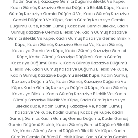
Kadın Gümüş Kazaziye Gemici Düğümü Bileklik Ve Küpe
,
Kadın Gümüş Kazaziye Gemici Düğümü Bileklik Küpe
Kadın
,
Gümüş Kazaziye Gemici Düğümü Ve
Kadın Gümüş Kazaziye
,
Gemici Düğümü Ve Küpe
Kadın Gümüş Kazaziye Gemici
,
Düğümü Küpe
Kadın Gümüş Kazaziye Gemici Bileklik
Kadın
,
,
Gümüş Kazaziye Gemici Bileklik Ve
Kadın Gümüş Kazaziye
,
Gemici Bileklik Ve Küpe
Kadın Gümüş Kazaziye Gemici Bileklik
,
Küpe
Kadın Gümüş Kazaziye Gemici Ve
Kadın Gümüş
,
,
Kazaziye Gemici Ve Küpe
Kadın Gümüş Kazaziye Gemici
,
Küpe
Kadın Gümüş Kazaziye Düğümü
Kadın Gümüş
,
,
Kazaziye Düğümü Bileklik
Kadın Gümüş Kazaziye Düğümü
,
Bileklik Ve
Kadın Gümüş Kazaziye Düğümü Bileklik Ve Küpe
,
,
Kadın Gümüş Kazaziye Düğümü Bileklik Küpe
Kadın Gümüş
,
Kazaziye Düğümü Ve
Kadın Gümüş Kazaziye Düğümü Ve
,
Küpe
Kadın Gümüş Kazaziye Düğümü Küpe
Kadın Gümüş
,
,
Kazaziye Bileklik
Kadın Gümüş Kazaziye Bileklik Ve
Kadın
,
,
Gümüş Kazaziye Bileklik Ve Küpe
Kadın Gümüş Kazaziye
,
Bileklik Küpe
Kadın Gümüş Kazaziye Ve
Kadın Gümüş
,
,
Kazaziye Ve Küpe
Kadın Gümüş Kazaziye Küpe
Kadın
,
,
Gümüş Gemici
Kadın Gümüş Gemici Düğümü
Kadın Gümüş
,
,
Gemici Düğümü Bileklik
Kadın Gümüş Gemici Düğümü Bileklik
,
Ve
Kadın Gümüş Gemici Düğümü Bileklik Ve Küpe
Kadın
,
,
Gümüş Gemici Düğümü Bileklik Küpe
Kadın Gümüş Gemici
,