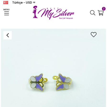
Türkçe - USD
0
MENU
Anasayfa
KÜPE
Kadın Gümüş Kelebek Çocuk Küpesi