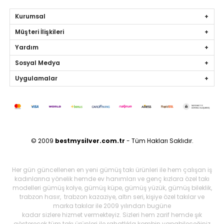
Kurumsal
Müşteri İlişkileri
Yardım
Sosyal Medya
Uygulamalar
© 2009
bestmysilver.com.tr
- Tüm Hakları Saklıdır.
Her gün güncellenen en yeni gümüş takı ürünleri ile hem çalışan iş
kadınlarına yönelik hemde ev hanımları ve genç kızlara özel takı
modelleri gümüş kolye, gümüş küpe, gümüş yüzük, gümüş bileklik,
trabzon hasır, trabzon kazaziye, altın seri, kişiye özel takılar ve
marka takılar ile 2009 yılından bugüne
kadar sizlere hizmet vermekteyiz. Sizleri hem zarif hemde şık
gösterecek tüm takı ürünleri ile rahatlıkla kombin yapabileceğiniz