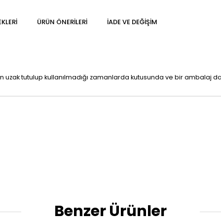
KLERI
ÜRÜN ÖNERILERI
İADE VE DEĞIŞIM
n uzak tutulup kullanılmadığı zamanlarda kutusunda ve bir ambalaj da
Benzer Ürünler