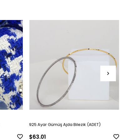
k
925 Ayar Gümüş Ajda Bilezik (ADET)
Kadın G
$63.01
$126.