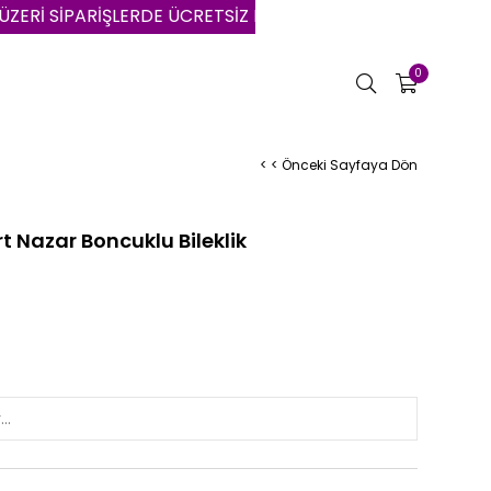
İPARİŞLERDE ÜCRETSİZ KARGO | VADE FARKSIZ 3 AYA VAR
0
< < Önceki Sayfaya Dön
 Nazar Boncuklu Bileklik