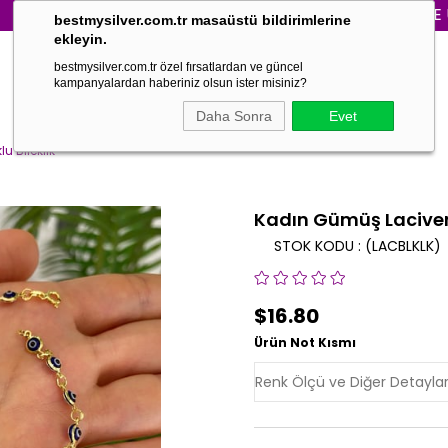
3000₺ VE ÜZERİ S
bestmysilver.com.tr masaüstü bildirimlerine
ekleyin.
bestmysilver.com.tr özel fırsatlardan ve güncel
kampanyalardan haberiniz olsun ister misiniz?
Daha Sonra
Evet
 Bileklik
Kadın Gümüş Lacivert
STOK KODU
(LACBLKLK)
$16.80
Ürün Not Kısmı