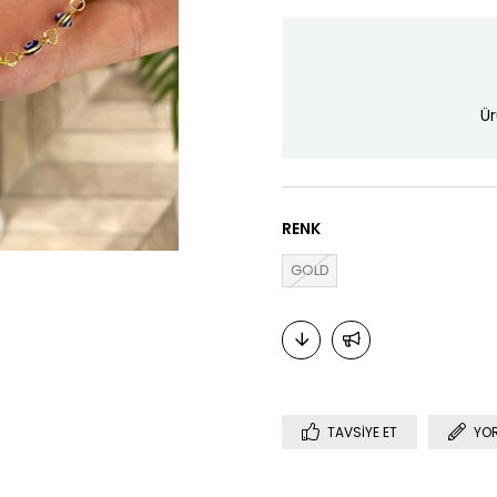
Ür
RENK
GOLD
TAVSIYE ET
YO