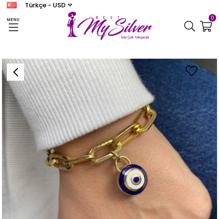
Türkçe - USD
0
MENU
Anasayfa
BİLEKLİK
Kadın Gümüş Mineli Bileklik