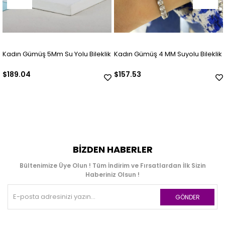
 5Mm Su Yolu Bileklik
Kadın Gümüş 4 MM Suyolu Bileklik
925 Ayar Gü
(ADET)
$157.53
$63.01
BIZDEN HABERLER
Bültenimize Üye Olun ! Tüm İndirim ve Fırsatlardan İlk Sizin
Haberiniz Olsun !
GÖNDER