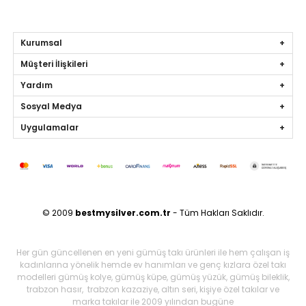
Kurumsal
Müşteri İlişkileri
Yardım
Sosyal Medya
Uygulamalar
© 2009
bestmysilver.com.tr
- Tüm Hakları Saklıdır.
Her gün güncellenen en yeni gümüş takı ürünleri ile hem çalışan iş
kadınlarına yönelik hemde ev hanımları ve genç kızlara özel takı
modelleri gümüş kolye, gümüş küpe, gümüş yüzük, gümüş bileklik,
trabzon hasır, trabzon kazaziye, altın seri, kişiye özel takılar ve
marka takılar ile 2009 yılından bugüne