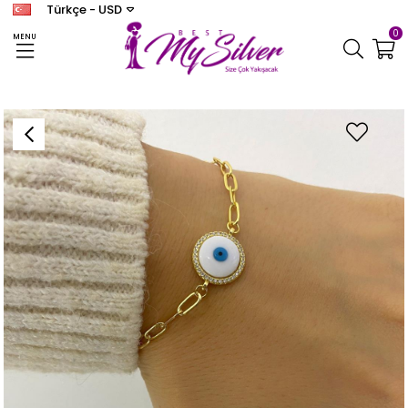
Türkçe - USD
0
MENU
Anasayfa
BİLEKLİK
Kadın Gümüş Mineli Bileklik