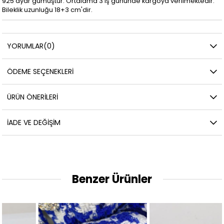
925 ayar gümüştür. Ortalama 3 iş gününde kargoya verilmektedir.
Bileklik uzunluğu 18+3 cm'dir.
YORUMLAR
(0)
ÖDEME SEÇENEKLERI
ÜRÜN ÖNERILERI
İADE VE DEĞIŞIM
Benzer Ürünler