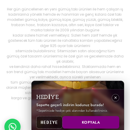
Her gün güncellenen en yeni gümüş takı ürünleri ile hem çalışan iş
kadınlarına yönelik hemde ev hanımları ve genç kızlara özel takı
modelleri gümüş kolye, gümüş küpe, gümüş yüzük, gümüş bileklik,
trabzon hasır, trabzon kazaziye, altın seri, kişiye özel takılar ve
marka takılar ile 2009 yılından bugüne
kadar sizlere hizmet vermekteyiz. Sizleri hem zarif hemde şık
gösterecek tüm takı ürünleri ile rahatlıkla kombin yapabileceğiniz
diğer 925 ayar takı ürünlerini
sitemizde bulabilirsiniz. Sitemizden satın alacağınız tüm
gümüş özel tasarım ürünlerimiz ile özel gün ve gecelerinizde daha
şık olabilir,
ve kendinizi daha rahat hissedebilirsiniz. Stoklarımızda hem en
son trend gümüş takı modelleri hemde bayan aksesuar ürünlerine
yer verilmektedir, ayrıca sürekli yenilenen
tüm gümüş ürünlerini Best My Silrver'da bulabilirsiniz. Öncelikli
olarak müşteri memnuniyetini ön planda tutan
bestmysilver.com.tr
,
sizlere daha iyi hizmet sunabilmek adına hızlı
HEDİYE
×
kargo ve güvenilir alışverişi birinci öncelik olarak görmektedir.
Sepette geçerli indirim kodunuz burada!
*Sepetinizde hediye çeki alanından kullanabilirsiniz.
KOPYALA
HEDIYE