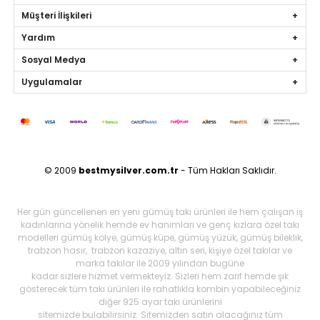
Müşteri İlişkileri
Yardım
Sosyal Medya
Uygulamalar
© 2009
bestmysilver.com.tr
- Tüm Hakları Saklıdır.
Her gün güncellenen en yeni gümüş takı ürünleri ile hem çalışan iş
kadınlarına yönelik hemde ev hanımları ve genç kızlara özel takı
modelleri gümüş kolye, gümüş küpe, gümüş yüzük, gümüş bileklik,
trabzon hasır, trabzon kazaziye, altın seri, kişiye özel takılar ve
marka takılar ile 2009 yılından bugüne
kadar sizlere hizmet vermekteyiz. Sizleri hem zarif hemde şık
gösterecek tüm takı ürünleri ile rahatlıkla kombin yapabileceğiniz
diğer 925 ayar takı ürünlerini
sitemizde bulabilirsiniz. Sitemizden satın alacağınız tüm