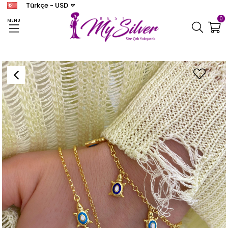
Türkçe - USD
0
MENU
Anasayfa
KOLYE
Kadın Gümüş Mineli Kaplumbağa Kolye Ve Bileklik Kombini