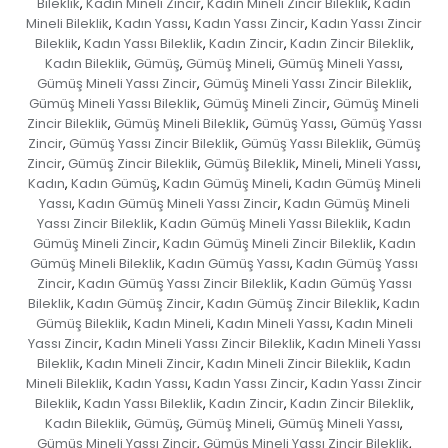
Bileklik
Kadın Mineli Zincir
Kadın Mineli Zincir Bileklik
Kadın
,
,
,
Mineli Bileklik
Kadın Yassı
Kadın Yassı Zincir
Kadın Yassı Zincir
,
,
,
Bileklik
Kadın Yassı Bileklik
Kadın Zincir
Kadın Zincir Bileklik
,
,
,
,
Kadın Bileklik
Gümüş
Gümüş Mineli
Gümüş Mineli Yassı
,
,
,
,
Gümüş Mineli Yassı Zincir
Gümüş Mineli Yassı Zincir Bileklik
,
,
Gümüş Mineli Yassı Bileklik
Gümüş Mineli Zincir
Gümüş Mineli
,
,
Zincir Bileklik
Gümüş Mineli Bileklik
Gümüş Yassı
Gümüş Yassı
,
,
,
Zincir
Gümüş Yassı Zincir Bileklik
Gümüş Yassı Bileklik
Gümüş
,
,
,
Zincir
Gümüş Zincir Bileklik
Gümüş Bileklik
Mineli
Mineli Yassı
,
,
,
,
,
Kadın
Kadın Gümüş
Kadın Gümüş Mineli
Kadın Gümüş Mineli
,
,
,
Yassı
Kadın Gümüş Mineli Yassı Zincir
Kadın Gümüş Mineli
,
,
Yassı Zincir Bileklik
Kadın Gümüş Mineli Yassı Bileklik
Kadın
,
,
Gümüş Mineli Zincir
Kadın Gümüş Mineli Zincir Bileklik
Kadın
,
,
Gümüş Mineli Bileklik
Kadın Gümüş Yassı
Kadın Gümüş Yassı
,
,
Zincir
Kadın Gümüş Yassı Zincir Bileklik
Kadın Gümüş Yassı
,
,
Bileklik
Kadın Gümüş Zincir
Kadın Gümüş Zincir Bileklik
Kadın
,
,
,
Gümüş Bileklik
Kadın Mineli
Kadın Mineli Yassı
Kadın Mineli
,
,
,
Yassı Zincir
Kadın Mineli Yassı Zincir Bileklik
Kadın Mineli Yassı
,
,
Bileklik
Kadın Mineli Zincir
Kadın Mineli Zincir Bileklik
Kadın
,
,
,
Mineli Bileklik
Kadın Yassı
Kadın Yassı Zincir
Kadın Yassı Zincir
,
,
,
Bileklik
Kadın Yassı Bileklik
Kadın Zincir
Kadın Zincir Bileklik
,
,
,
,
Kadın Bileklik
Gümüş
Gümüş Mineli
Gümüş Mineli Yassı
,
,
,
,
Gümüş Mineli Yassı Zincir
Gümüş Mineli Yassı Zincir Bileklik
,
,