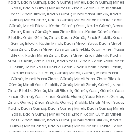
Kadın
Kadın Gümüş
Kadın Gümüş Mineli
Kadın Gümüş Mineli
,
,
,
Yassı
Kadın Gümüş Mineli Yassı Zincir
Kadın Gümüş Mineli
,
,
Yassı Zincir Bileklik
Kadın Gümüş Mineli Yassı Bileklik
Kadın
,
,
Gümüş Mineli Zincir
Kadın Gümüş Mineli Zincir Bileklik
Kadın
,
,
Gümüş Mineli Bileklik
Kadın Gümüş Yassı
Kadın Gümüş Yassı
,
,
Zincir
Kadın Gümüş Yassı Zincir Bileklik
Kadın Gümüş Yassı
,
,
Bileklik
Kadın Gümüş Zincir
Kadın Gümüş Zincir Bileklik
Kadın
,
,
,
Gümüş Bileklik
Kadın Mineli
Kadın Mineli Yassı
Kadın Mineli
,
,
,
Yassı Zincir
Kadın Mineli Yassı Zincir Bileklik
Kadın Mineli Yassı
,
,
Bileklik
Kadın Mineli Zincir
Kadın Mineli Zincir Bileklik
Kadın
,
,
,
Mineli Bileklik
Kadın Yassı
Kadın Yassı Zincir
Kadın Yassı Zincir
,
,
,
Bileklik
Kadın Yassı Bileklik
Kadın Zincir
Kadın Zincir Bileklik
,
,
,
,
Kadın Bileklik
Gümüş
Gümüş Mineli
Gümüş Mineli Yassı
,
,
,
,
Gümüş Mineli Yassı Zincir
Gümüş Mineli Yassı Zincir Bileklik
,
,
Gümüş Mineli Yassı Bileklik
Gümüş Mineli Zincir
Gümüş Mineli
,
,
Zincir Bileklik
Gümüş Mineli Bileklik
Gümüş Yassı
Gümüş Yassı
,
,
,
Zincir
Gümüş Yassı Zincir Bileklik
Gümüş Yassı Bileklik
Gümüş
,
,
,
Zincir
Gümüş Zincir Bileklik
Gümüş Bileklik
Mineli
Mineli Yassı
,
,
,
,
,
Kadın
Kadın Gümüş
Kadın Gümüş Mineli
Kadın Gümüş Mineli
,
,
,
Yassı
Kadın Gümüş Mineli Yassı Zincir
Kadın Gümüş Mineli
,
,
Yassı Zincir Bileklik
Kadın Gümüş Mineli Yassı Bileklik
Kadın
,
,
Gümüş Mineli Zincir
Kadın Gümüş Mineli Zincir Bileklik
Kadın
,
,
Gümüş Mineli Bileklik
Kadın Gümüş Yassı
Kadın Gümüş Yassı
,
,