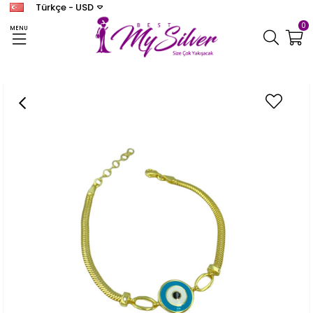
Türkçe - USD
0
MENU
Anasayfa
BİLEKLİK
Kadın Gümüş Mineli Yassı Zincir Bileklik