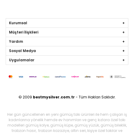
Kurumsal
Müşteri İlişkileri
Yardım
Sosyal Medya
Uygulamalar
© 2009
bestmysilver.com.tr
- Tüm Hakları Saklıdır.
Her gün güncellenen en yeni gümüş takı ürünleri ile hem çalışan iş
kadınlarına yönelik hemde ev hanımları ve genç kızlara özel takı
modelleri gümüş kolye, gümüş küpe, gümüş yüzük, gümüş bileklik,
trabzon hasır, trabzon kazaziye, altın seri, kişiye özel takılar ve