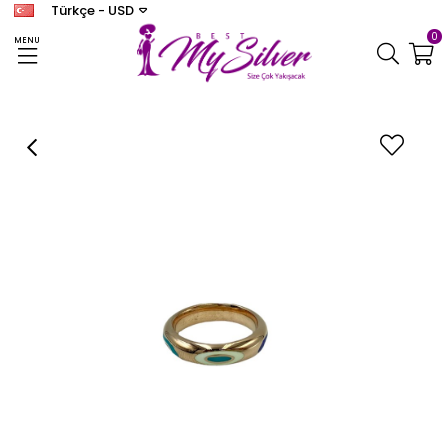
Türkçe - USD
0
MENU
Anasayfa
YÜZÜK
Kadın Gümüş Mineli Yüzük