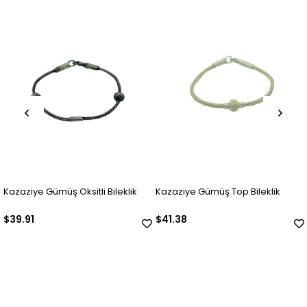
leklik
Kazaziye Gümüş Top Bileklik
Kazaziye Gümüş Oksitli 
Bileklik
$41.38
$40.54