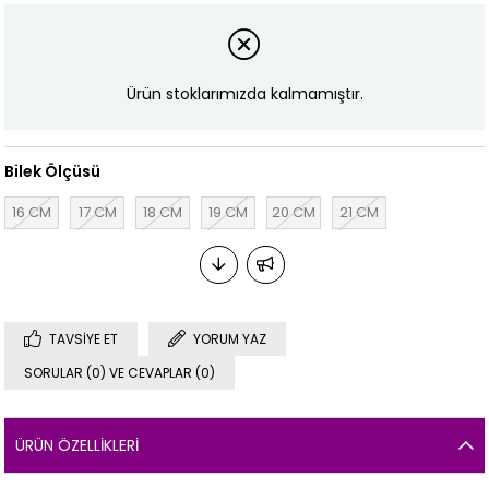
Ürün stoklarımızda kalmamıştır.
Bilek Ölçüsü
16 CM
17 CM
18 CM
19 CM
20 CM
21 CM
TAVSIYE ET
YORUM YAZ
SORULAR (0) VE CEVAPLAR (0)
ÜRÜN ÖZELLIKLERI