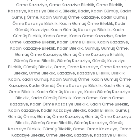
Örme Kazaziye
Örme Kazaziye Bileklik
Örme Bileklik
,
,
,
Kazaziye
Kazaziye Bileklik
Bileklik
Kadın
Kadın Gümüş
Kadın
,
,
,
,
,
Gümüş Örme
Kadın Gümüş Örme Kazaziye
Kadın Gümüş
,
,
Örme Kazaziye Bileklik
Kadın Gümüş Örme Bileklik
Kadın
,
,
Gümüş Kazaziye
Kadın Gümüş Kazaziye Bileklik
Kadın
,
,
Gümüş Bileklik
Kadın Örme
Kadın Örme Kazaziye
Kadın
,
,
,
Örme Kazaziye Bileklik
Kadın Örme Bileklik
Kadın Kazaziye
,
,
,
Kadın Kazaziye Bileklik
Kadın Bileklik
Gümüş
Gümüş Örme
,
,
,
,
Gümüş Örme Kazaziye
Gümüş Örme Kazaziye Bileklik
,
,
Gümüş Örme Bileklik
Gümüş Kazaziye
Gümüş Kazaziye
,
,
Bileklik
Gümüş Bileklik
Örme
Örme Kazaziye
Örme Kazaziye
,
,
,
,
Bileklik
Örme Bileklik
Kazaziye
Kazaziye Bileklik
Bileklik
,
,
,
,
,
Kadın
Kadın Gümüş
Kadın Gümüş Örme
Kadın Gümüş Örme
,
,
,
Kazaziye
Kadın Gümüş Örme Kazaziye Bileklik
Kadın Gümüş
,
,
Örme Bileklik
Kadın Gümüş Kazaziye
Kadın Gümüş Kazaziye
,
,
Bileklik
Kadın Gümüş Bileklik
Kadın Örme
Kadın Örme
,
,
,
Kazaziye
Kadın Örme Kazaziye Bileklik
Kadın Örme Bileklik
,
,
,
Kadın Kazaziye
Kadın Kazaziye Bileklik
Kadın Bileklik
Gümüş
,
,
,
,
Gümüş Örme
Gümüş Örme Kazaziye
Gümüş Örme Kazaziye
,
,
Bileklik
Gümüş Örme Bileklik
Gümüş Kazaziye
Gümüş
,
,
,
Kazaziye Bileklik
Gümüş Bileklik
Örme
Örme Kazaziye
Örme
,
,
,
,
Kazaziye Bileklik
Örme Bileklik
Kazaziye
Kazaziye Bileklik
,
,
,
,