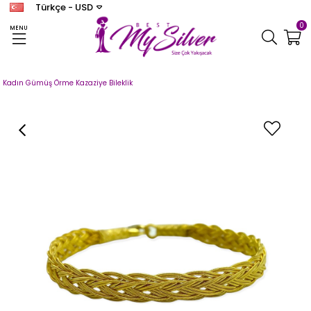
Türkçe - USD
0
MENU
Anasayfa
TRABZON KAZAZİYE
KAZAZİYE BİLEKLİK
Kadın Gümüş Örme Kazaziye Bileklik