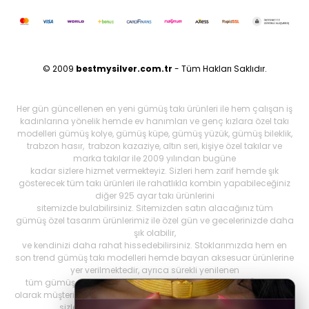
© 2009
bestmysilver.com.tr
- Tüm Hakları Saklıdır.
Her gün güncellenen en yeni gümüş takı ürünleri ile hem çalışan iş
kadınlarına yönelik hemde ev hanımları ve genç kızlara özel takı
modelleri gümüş kolye, gümüş küpe, gümüş yüzük, gümüş bileklik,
trabzon hasır, trabzon kazaziye, altın seri, kişiye özel takılar ve
marka takılar ile 2009 yılından bugüne
kadar sizlere hizmet vermekteyiz. Sizleri hem zarif hemde şık
gösterecek tüm takı ürünleri ile rahatlıkla kombin yapabileceğiniz
diğer 925 ayar takı ürünlerini
sitemizde bulabilirsiniz. Sitemizden satın alacağınız tüm
gümüş özel tasarım ürünlerimiz ile özel gün ve gecelerinizde daha
şık olabilir,
ve kendinizi daha rahat hissedebilirsiniz. Stoklarımızda hem en
son trend gümüş takı modelleri hemde bayan aksesuar ürünlerine
yer verilmektedir, ayrıca sürekli yenilenen
tüm gümüş ürünlerini Best My Silrver'da bulabilirsiniz. Öncelikli
olarak müşteri memnuniyetini ön planda tutan
bestmysilver.com.tr
,
sizlere daha iyi hizmet sunabilmek adına hızlı