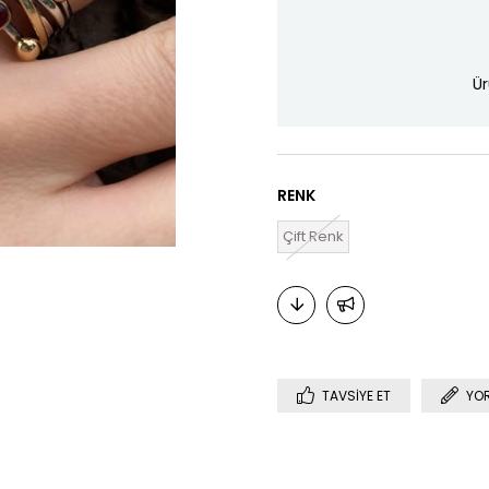
Ür
RENK
Çift Renk
TAVSIYE ET
YO