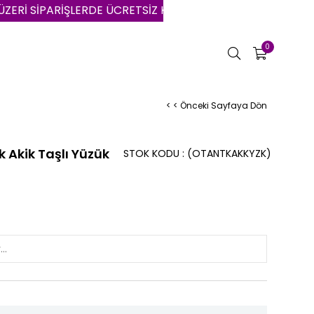
İPARİŞLERDE ÜCRETSİZ KARGO | VADE FARKSIZ 3 AYA VARA
0
< < Önceki Sayfaya Dön
 Akik Taşlı Yüzük
STOK KODU
(OTANTKAKKYZK)