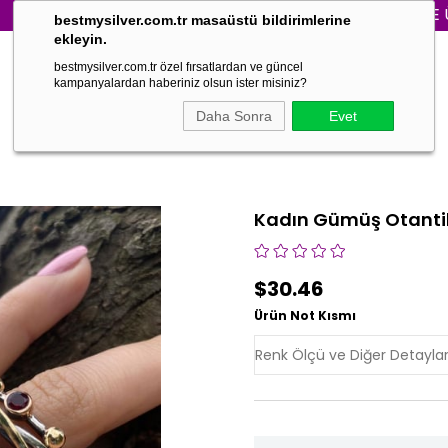
3000₺ VE ÜZERİ S
bestmysilver.com.tr masaüstü bildirimlerine
ekleyin.
bestmysilver.com.tr özel fırsatlardan ve güncel
kampanyalardan haberiniz olsun ister misiniz?
Daha Sonra
Evet
Kadın Gümüş Otantik
$30.46
Ürün Not Kısmı