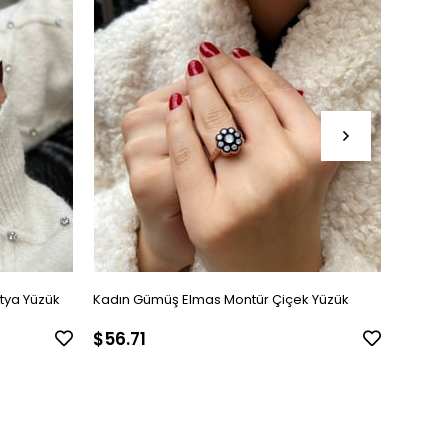
tya Yüzük
Kadın Gümüş Elmas Montür Çiçek Yüzük
Kadın 
$56.71
$45.1