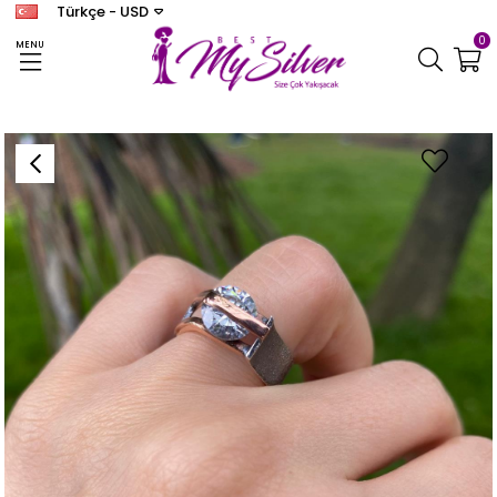
Türkçe - USD
0
MENU
Anasayfa
YÜZÜK
Kadın Gümüş Otantik Zirkon Taşlı Yüzük