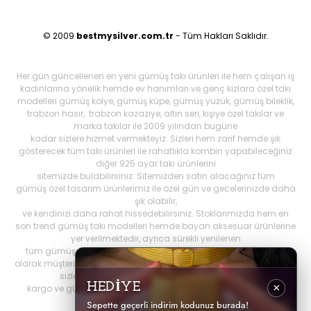
© 2009
bestmysilver.com.tr
- Tüm Hakları Saklıdır.
Her gün güncellenen en yeni gümüş takı ürünleri ile hem çalışan iş
kadınlarına yönelik hemde ev hanımları ve genç kızlara özel takı
modelleri gümüş kolye, gümüş küpe, gümüş yüzük, gümüş bileklik,
trabzon hasır, trabzon kazaziye, altın seri, kişiye özel takılar ve
marka takılar ile 2009 yılından bugüne
kadar sizlere hizmet vermekteyiz. Sizleri hem zarif hemde şık
gösterecek tüm takı ürünleri ile rahatlıkla kombin yapabileceğiniz
diğer 925 ayar takı ürünlerini
sitemizde bulabilirsiniz. Sitemizden satın alacağınız tüm
gümüş özel tasarım ürünlerimiz ile özel gün ve gecelerinizde daha
şık olabilir,
ve kendinizi daha rahat hissedebilirsiniz. Stoklarımızda hem en
son trend gümüş takı modelleri hemde bayan aksesuar ürünlerine
yer verilmektedir, ayrıca sürekli yenilenen
tüm gümüş ürünlerini Best My Silrver'da bulabilirsiniz. Öncelikli
olarak müşteri memnuniyetini ön planda tutan
bestmysilver.com.tr
,
sizlere daha iyi hizmet sunabilmek adına hızlı
HEDİYE
×
kargo ve güvenilir alışverişi birinci öncelik olarak görmektedir.
Sepette geçerli indirim kodunuz burada!