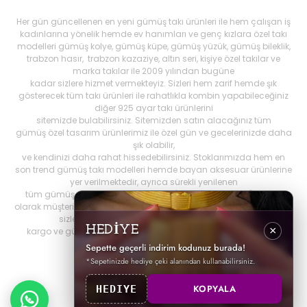
Her gün güncellenen en yeni gümüş takı ürünleri ile hem çalışan iş
kadınlarına yönelik hemde ev hanımları ve genç kızlara özel takı
modelleri gümüş kolye, gümüş küpe, gümüş yüzük, gümüş bileklik,
trabzon hasır, trabzon kazaziye, altın seri, kişiye özel takılar ve
marka takılar ile 2009 yılından bugüne
kadar sizlere hizmet vermekteyiz. Sizleri hem zarif hemde şık
gösterecek tüm takı ürünleri ile rahatlıkla kombin yapabileceğiniz
diğer 925 ayar takı ürünlerini
sitemizde bulabilirsiniz. Sitemizden satın alacağınız tüm
gümüş özel tasarım ürünlerimiz ile özel gün ve gecelerinizde daha
şık olabilir,
ve kendinizi daha rahat hissedebilirsiniz. Stoklarımızda hem en
son trend gümüş takı modelleri hemde bayan aksesuar ürünlerine
yer verilmektedir, ayrıca sürekli yenilenen
tüm gümüş ürünlerini Best My Silrver'da bulabilirsiniz. Öncelikli
olarak müşteri memnuniyetini ön planda tutan
bestmysilver.com.tr
,
sizlere daha iyi hizmet sunabilmek adına hızlı
HEDİYE
×
kargo ve güvenilir alışverişi birinci öncelik olarak görmektedir.
Sepette geçerli indirim kodunuz burada!
*Sepetinizde hediye çeki alanından kullanabilirsiniz.
KOPYALA
HEDIYE