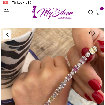
Türkçe - USD
0
MENU
Anasayfa
BİLEKLİK
Kadın Gümüş Renkli Zirkon Taşlı Bileklik