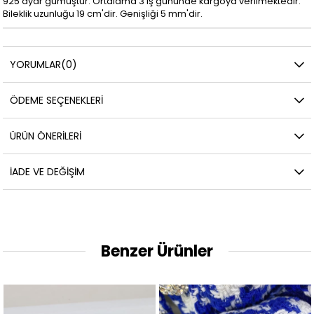
925 ayar gümüştür. Ortalama 3 iş gününde kargoya verilmektedir.
Bileklik uzunluğu 19 cm'dir. Genişliği 5 mm'dir.
YORUMLAR
(0)
ÖDEME SEÇENEKLERI
ÜRÜN ÖNERILERI
İADE VE DEĞIŞIM
Benzer Ürünler