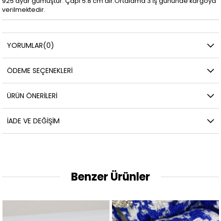
925 ayar gümüştür. Çapı 5.8 cm'dir.Ortalama 3 iş gününde kargoya
verilmektedir.
YORUMLAR
(0)
ÖDEME SEÇENEKLERI
ÜRÜN ÖNERILERI
İADE VE DEĞIŞIM
Benzer Ürünler