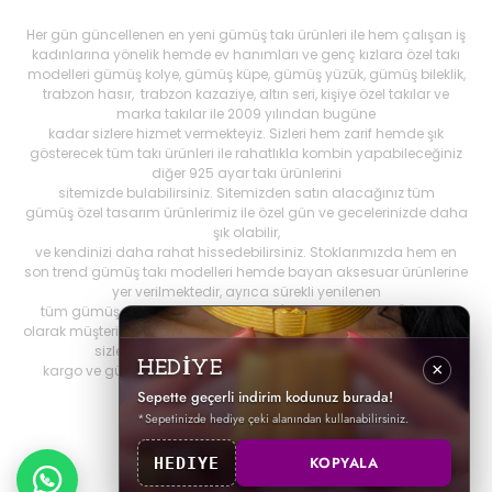
Her gün güncellenen en yeni gümüş takı ürünleri ile hem çalışan iş
kadınlarına yönelik hemde ev hanımları ve genç kızlara özel takı
modelleri gümüş kolye, gümüş küpe, gümüş yüzük, gümüş bileklik,
trabzon hasır, trabzon kazaziye, altın seri, kişiye özel takılar ve
marka takılar ile 2009 yılından bugüne
kadar sizlere hizmet vermekteyiz. Sizleri hem zarif hemde şık
gösterecek tüm takı ürünleri ile rahatlıkla kombin yapabileceğiniz
diğer 925 ayar takı ürünlerini
sitemizde bulabilirsiniz. Sitemizden satın alacağınız tüm
gümüş özel tasarım ürünlerimiz ile özel gün ve gecelerinizde daha
şık olabilir,
ve kendinizi daha rahat hissedebilirsiniz. Stoklarımızda hem en
son trend gümüş takı modelleri hemde bayan aksesuar ürünlerine
yer verilmektedir, ayrıca sürekli yenilenen
tüm gümüş ürünlerini Best My Silrver'da bulabilirsiniz. Öncelikli
olarak müşteri memnuniyetini ön planda tutan
bestmysilver.com.tr
,
sizlere daha iyi hizmet sunabilmek adına hızlı
HEDİYE
×
kargo ve güvenilir alışverişi birinci öncelik olarak görmektedir.
Sepette geçerli indirim kodunuz burada!
*Sepetinizde hediye çeki alanından kullanabilirsiniz.
KOPYALA
HEDIYE