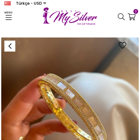
Türkçe - USD
0
MENU
Anasayfa
BİLEKLİK
Kadın Gümüş Sedefli Bileklik